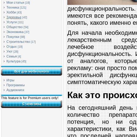
Мои статьи
[19]
дисфункционральность. 
Техника
[121]
Хобби
[43]
имеются все рекоменда
Здоровье
[42]
понять, какого именно е
Услуги
[111]
Общество
[54]
Для начала необходимо
Экономика
[37]
Покупки
[98]
лекарственным сред
Строительство
[17]
лечебное возде
Отдых
[19]
Уют
[26]
дисфункциональность. 
Семья
[4]
от аналогов, которы
Культура
[45]
рекламу: они просто п
Всё для мобильного
эректильной дисфунк
Игры
симптоматическую харак
Программы
Аудиокниги
Как это происх
This feature is for Premium users only!
Статистика
На сегодняшний день 
количество препарат
потенция, но ни од
характеристики, как В
что последней направ