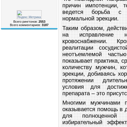
причин импотенции, 
ведется борьба с 
нормальной эрекции.
Всего рингтонов:
2553
Всего комментариев:
3187
Таким образом, действ
на исправление н
кровоснабжении. К
реалитации сосудисто
неотъемлемой частью
показывает практика, 
количеству мужчин, к
эрекции, добиваясь хо
протяжении длитель
условия для достиж
препарата – это присут
Многими мужчинами п
оказывается помощь в 
для полноценной 
избирательный эффект