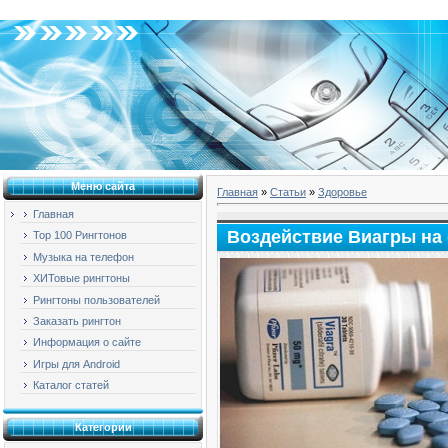
Пятница, 07.08.2026, 20:00
Меню сайта
Главная
»
Статьи
»
Здоровье
Главная
Воздействие Виагры на
Top 100 Рингтонов
Музыка на телефон
ХИТовые рингтоны
Рингтоны пользователей
Заказать рингтон
Информация о сайте
Игры для Android
Каталог статей
Категории