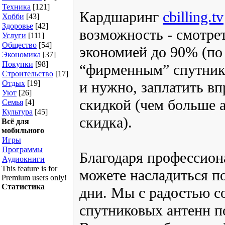
Техника
[121]
Кардшаринг
cbilling.tv
Хобби
[43]
Здоровье
[42]
возможность - смотре
Услуги
[111]
Общество
[54]
экономией до 90% (по
Экономика
[37]
Покупки
[98]
“фирменным” спутнико
Строительство
[17]
Отдых
[19]
и нужно, заплатить вп
Уют
[26]
скидкой (чем больше а
Семья
[4]
Культура
[45]
скидка).
Всё для
мобильного
Игры
Программы
Благодаря профессион
Аудиокниги
This feature is for
можете насладиться п
Premium users only!
Статистика
дни. Мы с радостью с
спутниковых антенн по