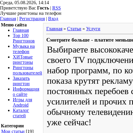
Среда, 05.08.2026, 14:14
Приветствую Вас
Гость
|
RSS
Лучшие рингтоны на телефон
Главная
|
Регистрация
|
Вход
Меню сайта
Главная
»
Статьи
»
Услуги
Главная
Top 100
Смотрите больше - платите меньш
Рингтонов
Музыка на
Выбираете высококаче
телефон
ХИТовые
своего TV подключени
рингтоны
Рингтоны
набор программ, по к
пользователей
Заказать
показа крутят рекламу
рингтон
постоянных перебоев 
Информация
о сайте
усилителей и прочих 
Игры для
Android
обычному телевидению
Каталог
статей
уже сейчас!
Категории
Мои статьи
[19]