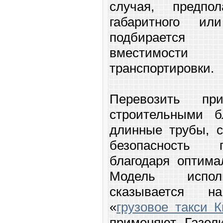
случая, предпо
габаритного или
подбирается 
вместимост
транспортировки
Перевозить пр
строительными б
длинные трубы, с
безопасность г
благодаря оптима
Модель исполь
сказывается н
«
грузовое такси 
применяют Газели