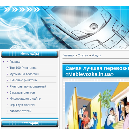
Суббота, 08.08.2026, 02:53
Меню сайта
Главная
»
Статьи
»
Услуги
Главная
Самая лучшая перевозка
Top 100 Рингтонов
«Meblevozka.in.ua»
Музыка на телефон
ХИТовые рингтоны
Рингтоны пользователей
Заказать рингтон
Информация о сайте
Игры для Android
Каталог статей
Категории