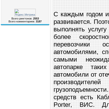
С каждым годом и
Всего рингтонов:
2553
развивается. Поэ
Всего комментариев:
3187
выполнять услугу
более скоростн
перевозчики о
автомобилями, сп
самыми неожид
автопарке таки
автомобили от от
производит
грузоподъемност
средств есть Каб
Porter, ВИС. Дл