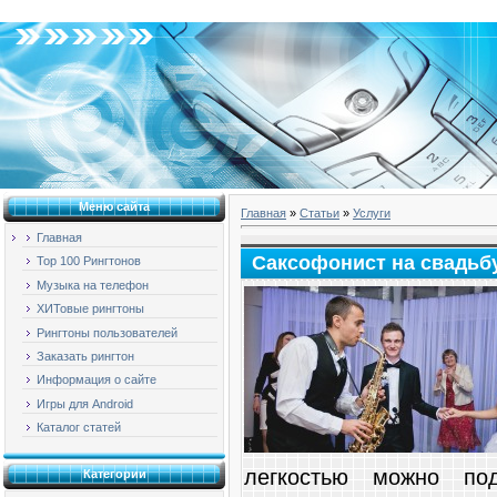
Воскресенье, 09.08.2026, 05:09
Меню сайта
Главная
»
Статьи
»
Услуги
Главная
Саксофонист на свадьбу
Top 100 Рингтонов
Музыка на телефон
ХИТовые рингтоны
Рингтоны пользователей
Заказать рингтон
Информация о сайте
Игры для Android
Каталог статей
легкостью можно под
Категории