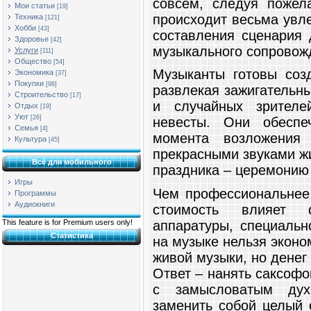
совсем, следуя пожел
Мои статьи
[19]
происходит весьма увл
Техника
[121]
Хобби
[43]
составления сценария 
Здоровье
[42]
музыкального сопровож
Услуги
[111]
Общество
[54]
Музыканты готовы созд
Экономика
[37]
Покупки
[98]
развлекая зажигательн
Строительство
[17]
и случайных зрителе
Отдых
[19]
Уют
[26]
невесты. Они обеспеч
Семья
[4]
момента возложения
Культура
[45]
прекрасными звуками ж
Всё для мобильного
праздника – церемонию
Игры
Чем профессиональнее
Программы
Аудиокниги
стоимость влияет с
аппаратуры, специальн
This feature is for Premium users only!
Статистика
на музыке нельзя эконом
живой музыки, но денег
Ответ – нанять саксофо
с замысловатым дух
заменить собой целый 