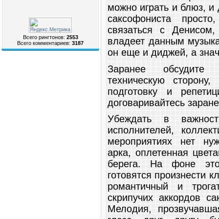
можно играть и блюз, и 
саксофониста просто
связаться с Денисом,
Всего рингтонов:
2553
владеет данным музыка
Всего комментариев:
3187
он еще и диджей, а знач
Заранее обсудите 
техническую сторону,
подготовку и репети
договаривайтесь заране
Убеждать в важност
исполнителей, коллек
мероприятиях нет нуж
арка, оплетенная цвет
берега. На фоне это
готовятся произнести к
романтичный и трога
скрипучих аккордов с
Мелодия, прозвучавша