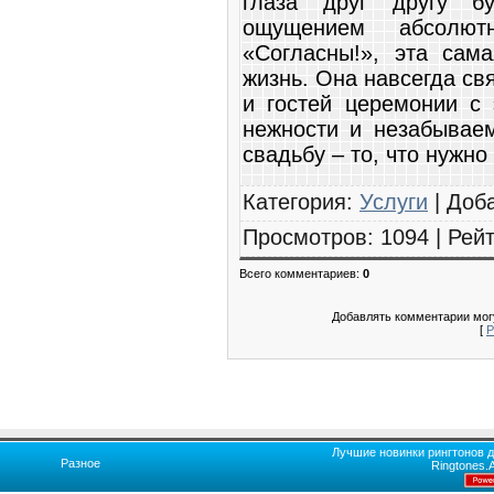
глаза друг другу бу
ощущением абсолют
«Согласны!», эта сам
жизнь. Она навсегда св
и гостей церемонии с
нежности и незабываем
свадьбу – то, что нужн
Категория
:
Услуги
|
Доб
Просмотров
:
1094
|
Рейт
Всего комментариев
:
0
Добавлять комментарии могу
[
Р
Лучшие новинки рингтонов д
Разное
Ringtones.