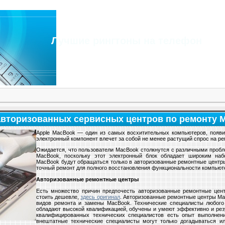
Лучшие рингтоны на телефон
вторизованных сервисных центров по ремонту 
Apple MacBook — один из самых восхитительных компьютеров, появи
электронный компонент влечет за собой не менее растущий спрос на р
Ожидается, что пользователи MacBook столкнутся с различными проб
MacBook, поскольку этот электронный блок обладает широким на
MacBook будут обращаться только в авторизованные ремонтные центр
точный ремонт для полного восстановления функциональности компьют
Авторизованные ремонтные центры
Есть множество причин предпочесть авторизованные ремонтные цен
стоить дешевле,
здесь оригинал
. Авторизованные ремонтные центры Ma
видов ремонта и замены MacBook. Технические специалисты любого 
обладают высокой квалификацией, обучены и умеют эффективно и рез
квалифицированных технических специалистов есть опыт выполнен
внештатные технические специалисты могут только догадываться и