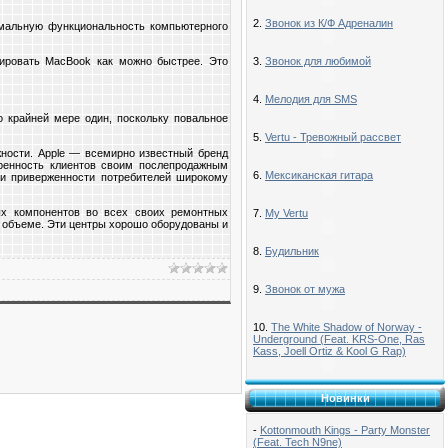
2.
Звонок из К/Ф Адреналин
имальную функциональность компьютерного
тировать MacBook как можно быстрее. Это
3.
Звонок для любимой
4.
Мелодия для SMS
о крайней мере один, поскольку повальное
5.
Vertu - Тревожный рассвет
ности. Apple — всемирно известный бренд
оренность клиентов своим послепродажным
6.
Мексиканская гитара
 и приверженности потребителей широкому
ых компонентов во всех своих ремонтных
7.
My Vertu
м объеме. Эти центры хорошо оборудованы и
8.
Будильник
9.
Звонок от мужа
10.
The White Shadow of Norway -
Underground (Feat. KRS-One, Ras
Kass, Joell Ortiz & Kool G Rap)
Новинки
-
Kottonmouth Kings - Party Monster
(Feat. Tech N9ne)