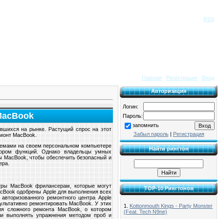
Приветствую Вас
Гость
|
RSS
Главная
|
Регистрация
|
Вход
Авторизация
Логин:
MacBook
Пароль:
запомнить
вшихся на рынке. Растущий спрос на этот
Забыл пароль
|
Регистрация
емонт MacBook.
лемами на своем персональном компьютере
Найти рингтон
бором функций. Однако владельцы умных
ы MacBook, чтобы обеспечить безопасный и
ера.
тры MacBook фрилансерам, которые могут
TOP-10 Рингтонов
cBook одобрены Apple для выполнения всех
авторизованного ремонтного центра Apple
ультативно ремонтировать MacBook. У этих
1.
Kottonmouth Kings - Party Monster
ия сложного ремонта MacBook, о котором
(Feat. Tech N9ne)
ли выполнять упражнения методом проб и