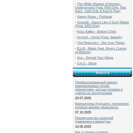
-
The White Shadow of Norway -
Underground (Feat. KRS-One, Ras
Kass, Joell Ortiz & Kool G Rap)
-
Nappy Roots - Fishbowl
-
Greenie - Dance Like It Don't Matter
(Feat. KRS-One)
-
Krizz Kaliko - Bottom Chick
-
Grynch - Home (Feat. Speedy)
-
The Returners - She Just Thinks
-
B.o.B - Magic (feat. Rivers Cuomo
of Weezer)
-
Kno - Spread Your Wings
-
S.A.S - Shout
Новости
Профессиональный ремонт
микроволновых печей:
диагностика, частые поломки и
советы по эксплуатации
20.07.2026
Компьютеры будущего: технологии,
которые меняют реальность
07.10.2025
Преимущества лазерной
гравировки клавиатуры
10.06.2025
Как устроено сетевое