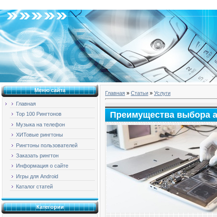
Пятница, 07.08.2026, 06:59
Меню сайта
Главная
»
Статьи
»
Услуги
Главная
Преимущества выбора а
Top 100 Рингтонов
Музыка на телефон
ХИТовые рингтоны
Рингтоны пользователей
Заказать рингтон
Информация о сайте
Игры для Android
Каталог статей
Категории