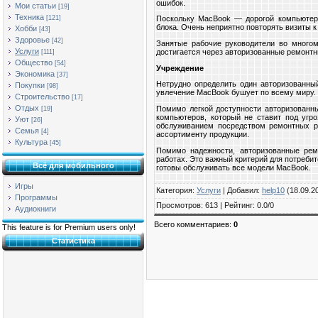
ошибок.
Мои статьи
[19]
Техника
[121]
Поскольку MacBook — дорогой компьютер,
блока. Очень неприятно повторять визиты 
Хобби
[43]
Здоровье
[42]
Занятые рабочие руководители во много
Услуги
достигается через авторизованные ремонтн
[111]
Общество
[54]
Учреждение
Экономика
[37]
Нетрудно определить один авторизованный
Покупки
[98]
увлечение MacBook бушует по всему миру.
Строительство
[17]
Отдых
Помимо легкой доступности авторизованн
[19]
компьютеров, который не ставит под угр
Уют
[26]
обслуживанием посредством ремонтных ра
Семья
[4]
ассортименту продукции.
Культура
[45]
Помимо надежности, авторизованные рем
работах. Это важный критерий для потреби
Всё для мобильного
готовы обслуживать все модели MacBook.
Игры
Категория
:
Услуги
|
Добавил
:
help10
(18.09.2
Программы
Просмотров
:
613
|
Рейтинг
:
0.0
/
0
Аудиокниги
Всего комментариев
:
0
This feature is for Premium users only!
Статистика