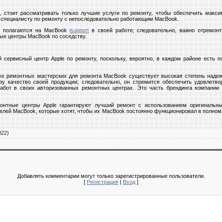
 стоит рассматривать только лучшие услуги по ремонту, чтобы обеспечить макс
к специалисту по ремонту с непоследовательно работающим MacBook.
м полагаются на MacBook
isupport
в своей работе; следовательно, важно отремон
ые центры MacBook по соседству.
 сервисный центр Apple по ремонту, поскольку, вероятно, в каждом районе есть п
ых ремонтных мастерских для ремонта MacBook существует высокая степень надеж
озу качество своей продукции; следовательно, он стремится обеспечить удовлетв
бот в своих авторизованных ремонтных центрах. Это часть брендинга компании
онтные центры Apple гарантируют лучший ремонт с использованием оригинальн
телей MacBook, которые хотят, чтобы их MacBook постоянно функционировал в полно
022)
Добавлять комментарии могут только зарегистрированные пользователи.
[
Регистрация
|
Вход
]