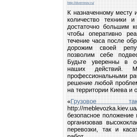
http://dvernnov.ru/
К назначенному месту 
количество техники и
достаточно большим ко
чтобы оперативно ре
течение часа после об
дорожим своей репут
позволим себе подве
Будьте уверенны в о
наших действий. 
профессиональными раб
решение любой проблем
на территории Киева и 
«
Грузовое т
http://meblevozka.kiev
безопасное положение 
организовав высококла
перевозки, так и каса
работ.