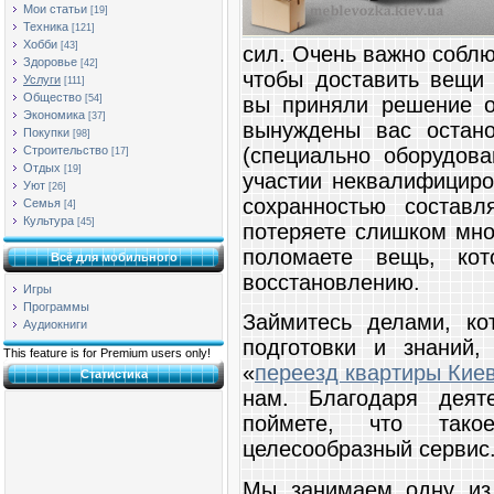
Мои статьи
[19]
Техника
[121]
Хобби
[43]
сил. Очень важно соблю
Здоровье
[42]
чтобы доставить вещи 
Услуги
[111]
Общество
вы приняли решение о
[54]
Экономика
[37]
вынуждены вас остано
Покупки
[98]
(специально оборудова
Строительство
[17]
Отдых
[19]
участии неквалифициро
Уют
[26]
сохранностью состав
Семья
[4]
Культура
[45]
потеряете слишком мно
поломаете вещь, ко
Всё для мобильного
восстановлению.
Игры
Программы
Займитесь делами, ко
Аудиокниги
подготовки и знаний,
This feature is for Premium users only!
«
переезд квартиры Кие
Статистика
нам. Благодаря деят
поймете, что тако
целесообразный сервис
Мы занимаем одну из