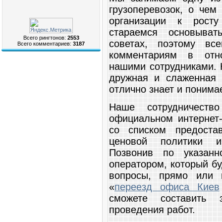
грузоперевозок, о чем
организации к рост
стараемся основыва
Всего рингтонов:
2553
советах, поэтому в
Всего комментариев:
3187
комментариям в отно
нашими сотрудниками. 
дружная и слаженная 
отлично знает и понима
Наше сотрудничеств
официальном интернет-
со списком предоста
ценовой политики и
Позвонив по указанн
оператором, который б
вопросы, прямо или 
«
переезд офиса Киев
сможете составить 
проведения работ.