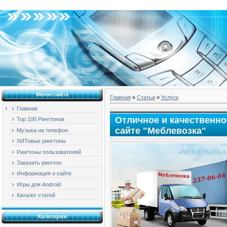
Воскресенье, 09.08.2026, 05:21
Меню сайта
Главная
»
Статьи
»
Услуги
Главная
Отличное и качественно
Top 100 Рингтонов
сайте "Меблевозка"
Музыка на телефон
ХИТовые рингтоны
Рингтоны пользователей
Заказать рингтон
Информация о сайте
Игры для Android
Каталог статей
Категории