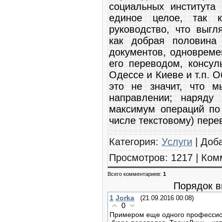
социальных института
единое целое, так 
руководство, что выгл
как добрая половина
документов, одновреме
его переводом, консул
Одессе и Киеве и т.п.
это не значит, что 
направлении; наряду 
максимум операций по
числе текстовому) пере
Категория
:
Услуги
|
Доб
Просмотров
:
1217
|
Ком
Всего комментариев
:
1
Порядок в
1
Jorka
(21.09.2016 00:08)
0
Примером еще одного профессио