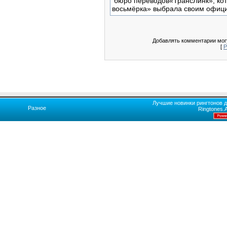
бюро переводов«ТрансЛинк», кот
восьмёрка» выбрала своим офиц
Добавлять комментарии могу
[
Р
Лучшие новинки рингтонов д
Разное
Ringtones.