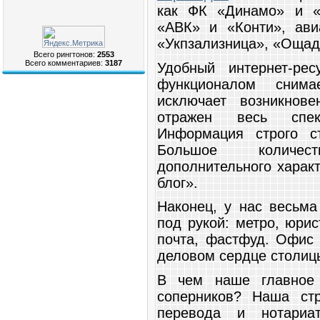
как ФК «Динамо» и «Ш
«АВК» и «Конти», ави
«Укпзализница», «Ощад
Всего рингтонов:
2553
Всего комментариев:
3187
Удобный интернет-ре
функционалом сним
исключает возникнов
отражен весь спек
Информация строго ст
Большое количес
дополнительного харак
блог».
Наконец, у нас весьма
под рукой: метро, юри
почта, фастфуд. Офис
деловом сердце столиц
В чем наше главное 
соперников? Наша ст
перевода и нотариа