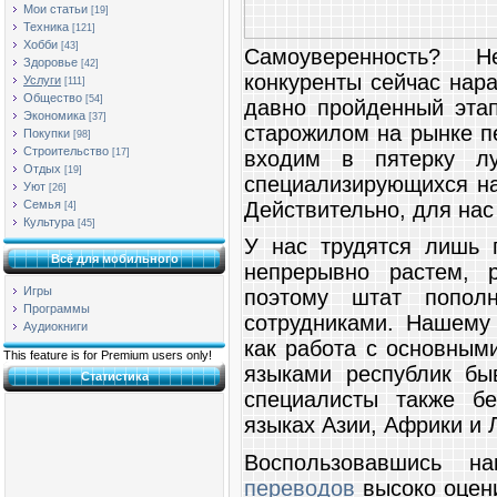
Мои статьи
[19]
Техника
[121]
Хобби
[43]
Самоуверенность? Н
Здоровье
[42]
конкуренты сейчас нар
Услуги
[111]
Общество
[54]
давно пройденный этап
Экономика
[37]
старожилом на рынке пе
Покупки
[98]
Строительство
входим в пятерку лу
[17]
Отдых
[19]
специализирующихся на
Уют
[26]
Действительно, для нас
Семья
[4]
Культура
[45]
У нас трудятся лишь 
Всё для мобильного
непрерывно растем, 
Игры
поэтому штат пополн
Программы
сотрудниками. Нашему
Аудиокниги
как работа с основным
This feature is for Premium users only!
языками республик бы
Статистика
специалисты также б
языках Азии, Африки и 
Воспользовавшись 
переводов
высоко оцен