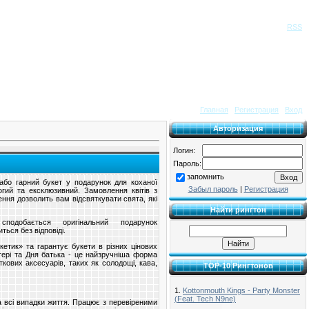
Приветствую Вас
Гость
|
RSS
Главная
|
Регистрация
|
Вход
Авторизация
Логин:
Пароль:
запомнить
або гарний букет у подарунок для коханої
Забыл пароль
|
Регистрация
ий та ексклюзивний. Замовлення квітів з
ння дозволить вам відсвяткувати свята, які
Найти рингтон
одобається оригінальний подарунок
ться без відповіді.
кетик» та гарантує букети в різних цінових
атері та Дня батька - це найзручніша форма
ткових аксесуарів, таких як солодощі, кава,
TOP-10 Рингтонов
1.
Kottonmouth Kings - Party Monster
(Feat. Tech N9ne)
а всі випадки життя. Працює з перевіреними