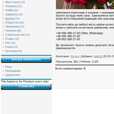
Мои статьи
[19]
Техника
[121]
Хобби
[43]
оригінальні композиції в кошиках з троянда
Здоровье
[42]
букети на будь-який смак. Замовляючи квіт
Услуги
може бути плюшевий ведмедик або шоколадни
[111]
Общество
[54]
Послати квіти до любого міста країни на вес
Экономика
[37]
можуть приїхати на весільну церемонію, м
Покупки
[98]
+38-098-388-27-00 (Viber, WhatsApp)
Строительство
[17]
+38-095-388-27-00
Отдых
[19]
+38-063-388-27-00
Уют
[26]
До весільного букета можна долучити вітал
Семья
[4]
оригінальністю.
Культура
[45]
Категория
:
Услуги
|
Добавил
:
help15
(20.05.2
Всё для мобильного
Просмотров
:
861
|
Рейтинг
:
0.0
/
0
Игры
Всего комментариев
:
0
Программы
Аудиокниги
This feature is for Premium users only!
Статистика