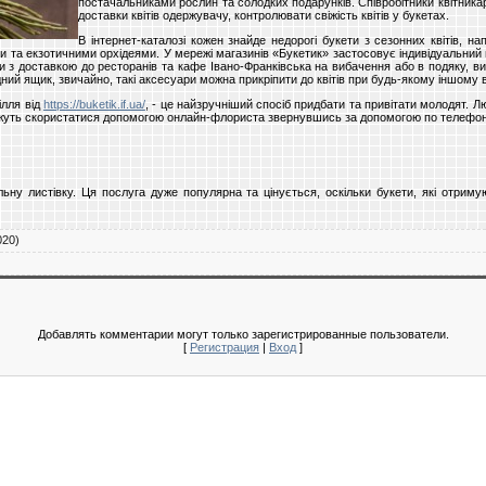
постачальниками рослин та солодких подарунків. Співробітники квітника
доставки квітів одержувачу, контролювати свіжість квітів у букетах.
В інтернет-каталозі кожен знайде недорогі букети з сезонних квітів, н
ми та екзотичними орхідеями. У мережі магазинів «Букетик» застосовує індивідуальний 
и з доставкою до ресторанів та кафе Івано-Франківська на вибачення або в подяку, в
й ящик, звичайно, такі аксесуари можна прикріпити до квітів при будь-якому іншому 
ілля від
https://buketik.if.ua/
, - це найзручніший спосіб придбати та привітати молодят. Л
ожуть скористатися допомогою онлайн-флориста звернувшись за допомогою по телефо
ьну листівку. Ця послуга дуже популярна та цінується, оскільки букети, які отримую
020)
Добавлять комментарии могут только зарегистрированные пользователи.
[
Регистрация
|
Вход
]