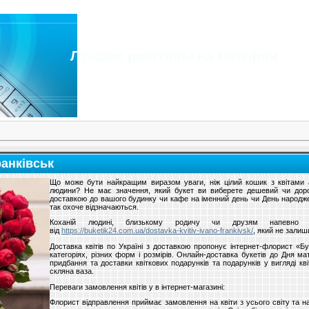
Лучшие рингтоны на телефон
ранківськ
Що може бути найкращим виразом уваги, ніж цілий кошик з квітами 
людини? Не має значення, який букет ви виберете дешевий чи дорог
доставкою до вашого будинку чи кафе на іменний день чи День народже
так охоче відзначаються.
Коханій людині, близькому родичу чи друзям напевно сп
від
https://buketik24.com.ua/dostavka-kvitiv-ivano-frankivsk/
, який не залиши
Доставка квітів по Україні з доставкою пропонує інтернет-флорист «Бу
категоріях, різних форм і розмірів. Онлайн-доставка букетів до Дня м
придбання та доставки квіткових подарунків та подарунків у вигляді кві
скляна ваза.
Переваги замовлення квітів у в інтернет-магазині:
Флорист відправлення приймає замовлення на квіти з усього світу та н