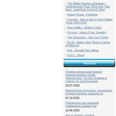
-
The White Shadow of Norway -
Underground (Feat. KRS-One, Ras
Kass, Joell Ortiz & Kool G Rap)
-
Nappy Roots - Fishbowl
-
Greenie - Dance Like It Don't Matter
(Feat. KRS-One)
-
Krizz Kaliko - Bottom Chick
-
Grynch - Home (Feat. Speedy)
-
The Returners - She Just Thinks
-
B.o.B - Magic (feat. Rivers Cuomo
of Weezer)
-
Kno - Spread Your Wings
-
S.A.S - Shout
Новости
Профессиональный ремонт
микроволновых печей:
диагностика, частые поломки и
советы по эксплуатации
20.07.2026
Компьютеры будущего: технологии,
которые меняют реальность
07.10.2025
Преимущества лазерной
гравировки клавиатуры
10.06.2025
Как устроено сетевое