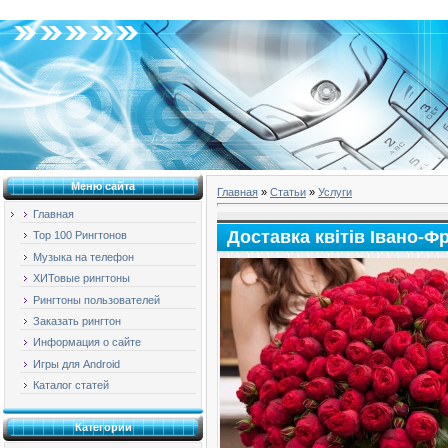
Четверг, 06.08.2026, 19:00
Меню сайта
Главная
»
Статьи
»
Услуги
Главная
Доставка квітів Івано-Ф
Top 100 Рингтонов
Музыка на телефон
ХИТовые рингтоны
Рингтоны пользователей
Заказать рингтон
Информация о сайте
Игры для Android
Каталог статей
Категории