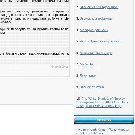
рів можуть уважно стежити за всіма етапами
2.
Звонок из К/Ф Адреналин
априклад, тюльпани, хризантеми, гвоздики та
підхід до роботи з клієнтами та створюються
и можете прикласти подарунок до букета. Це
3.
Звонок для любимой
випадку.
юди, які перебувають за межами країни та не
4.
Мелодия для SMS
нам:
5.
Vertu - Тревожный рассвет
6.
Мексиканская гитара
ть близькі люди, відрізняються свіжістю та
7.
My Vertu
8.
Будильник
9.
Звонок от мужа
10.
The White Shadow of Norway -
Underground (Feat. KRS-One, Ras
Kass, Joell Ortiz & Kool G Rap)
Новинки
-
Kottonmouth Kings - Party Monster
(Feat. Tech N9ne)