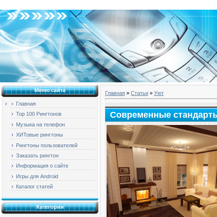
Пятница, 07.08.2026, 18:32
Меню сайта
Главная
»
Статьи
»
Уют
Главная
Современные стандарты
Top 100 Рингтонов
Музыка на телефон
ХИТовые рингтоны
Рингтоны пользователей
Заказать рингтон
Информация о сайте
Игры для Android
Каталог статей
Категории