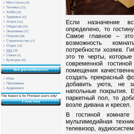
Мои статьи
[19]
Техника
[121]
Хобби
[43]
Здоровье
[42]
Если назначение вс
Услуги
[111]
Общество
[54]
определено, то гостин
Экономика
[37]
Самое главное – это
Покупки
[98]
Строительство
возможность комна
[17]
Отдых
[19]
потребности хозяев. Ги
Уют
[26]
это те черты, которые
Семья
[4]
Культура
[45]
современной гостиной
помещения качественн
Всё для мобильного
создать прекрасный фо
Игры
добавить уюта, не з
Программы
Аудиокниги
напольные покрытия. Е
This feature is for Premium users only!
паркетный пол, то доб
Статистика
возле дивана и кресел.
В гостиной комнате 
мультимедийная техник
телевизор, аудиосистем