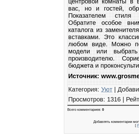
центровой комнаты в 
вас, но и гостей, об
Показателем стиля 
Обратите особое вни
каталога из заменител
вставками. Это класси
любом виде. Можно по
модели или выбрать
производителю. Сори
бюджета и проконсульти
Источник: www.grosme
Категория
:
Уют
|
Добав
Просмотров
:
1316
|
Рейт
Всего комментариев
:
0
Добавлять комментарии могу
[
Р