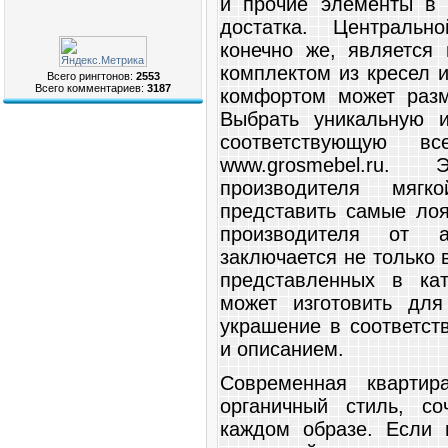
и прочие элементы в 
достатка. Центральн
конечно же, является 
комплектом из кресел 
Всего рингтонов:
2553
Всего комментариев:
3187
комфортом может разм
Выбрать уникальную 
соответствующую в
www.grosmebel.ru.
производителя мяг
представить самые ло
производителя от а
заключается не только 
представленных в кат
может изготовить для
украшение в соответст
и описанием.
Современная квартир
органичный стиль, с
каждом образе. Если 