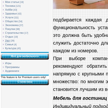
Мои статьи
[19]
Техника
[121]
Хобби
[43]
Здоровье
[42]
Услуги
[111]
подбирается каждая д
Общество
[54]
Экономика
[37]
функциональность уст
Покупки
[98]
Строительство
[17]
это должна быть удобн
Отдых
[19]
Уют
[26]
служить достаточно дл
Семья
[4]
Культура
[45]
каждом из номеров.
Всё для мобильного
При выборе компан
Игры
рекомендуют обратить
Программы
Аудиокниги
напрямую с крупными п
This feature is for Premium users only!
множество: по многим 
Статистика
становится лучшим из 
Мебель для гостиниц
Индивидуальный подхо