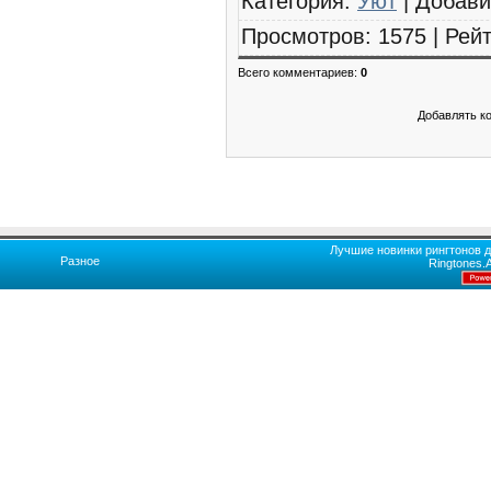
Категория
:
Уют
|
Добав
Просмотров
:
1575
|
Рейт
Всего комментариев
:
0
Добавлять к
Лучшие новинки рингтонов д
Разное
Ringtones.