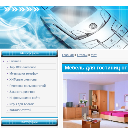
Четверг, 06.08.2026, 10:50
Меню сайта
Главная
»
Статьи
»
Уют
Главная
Мебель для гостиниц от
Top 100 Рингтонов
Музыка на телефон
ХИТовые рингтоны
Рингтоны пользователей
Заказать рингтон
Информация о сайте
Игры для Android
Каталог статей
Категории