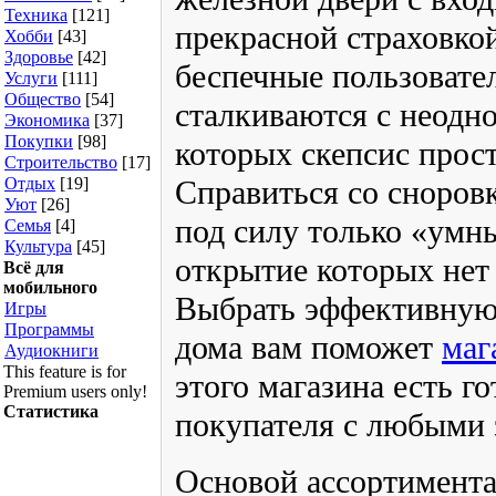
Техника
[121]
прекрасной страховко
Хобби
[43]
Здоровье
[42]
беспечные пользовате
Услуги
[111]
Общество
[54]
сталкиваются с неодн
Экономика
[37]
Покупки
[98]
которых скепсис прост
Строительство
[17]
Отдых
[19]
Справиться со сноро
Уют
[26]
под силу только «умн
Семья
[4]
Культура
[45]
открытие которых нет
Всё для
мобильного
Выбрать эффективную
Игры
Программы
дома вам поможет
маг
Аудиокниги
This feature is for
этого магазина есть г
Premium users only!
Статистика
покупателя с любыми 
Основой ассортимента