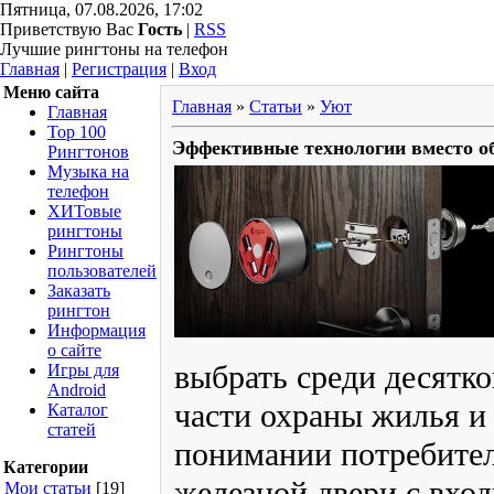
Пятница, 07.08.2026, 17:02
Приветствую Вас
Гость
|
RSS
Лучшие рингтоны на телефон
Главная
|
Регистрация
|
Вход
Меню сайта
Главная
»
Статьи
»
Уют
Главная
Top 100
Эффективные технологии вместо о
Рингтонов
Музыка на
телефон
ХИТовые
рингтоны
Рингтоны
пользователей
Заказать
рингтон
Информация
о сайте
выбрать среди десятко
Игры для
Android
части охраны жилья и
Каталог
статей
понимании потребите
Категории
железной двери с вхо
Мои статьи
[19]