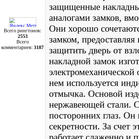
защищенные накладны
аналогами замков, вм
Они хорошо сочетают
Всего рингтонов:
2553
замком, предоставляя
Всего
комментариев:
3187
защитить дверь от вз
накладной замок изго
электромеханической 
нем используется инд
отмычка. Основой изде
нержавеющей стали. С
посторонних глаз. Он
секретности. За счет э
работает слаженно и 