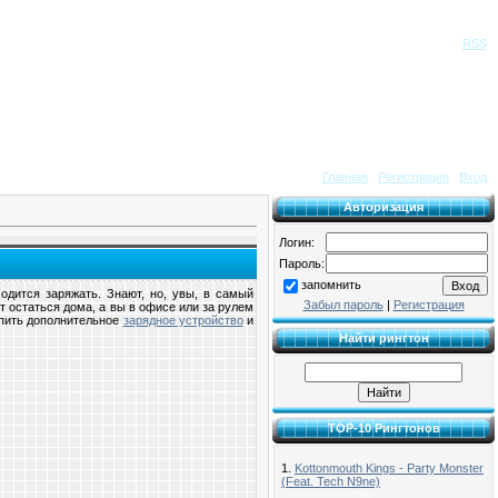
Приветствую Вас
Гость
|
RSS
Главная
|
Регистрация
|
Вход
Авторизация
Логин:
Пароль:
запомнить
одится заряжать. Знают, но, увы, в самый
Забыл пароль
|
Регистрация
 остаться дома, а вы в офисе или за рулем
купить дополнительное
зарядное устройство
и
Найти рингтон
TOP-10 Рингтонов
1.
Kottonmouth Kings - Party Monster
(Feat. Tech N9ne)