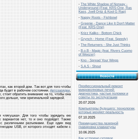
-
The White Shadow of Norway -
Underground (Feat. KRS-One, Ras
Kass, Joell Ortiz & Kool G Rap)
-
Nappy Roots - Fishbowl
-
Greenie - Dance Like It Don't Matter
(Feat. KRS-One)
-
Krizz Kaliko - Bottom Chick
-
Grynch - Home (Feat. Speedy)
-
The Returners - She Just Thinks
-
B.o.B - Magic (feat. Rivers Cuomo
of Weezer)
-
Kno - Spread Your Wings
-
S.A.S - Shout
Новости
Профессиональный ремонт
тах, как второй дом. Так вот для того чтобы
микроволновых печей:
да будет в рабочем состоянии.
Автозарядки
,
диагностика, частые поломки и
, стоит обратить внимание на то, чтобы она
советы по эксплуатации
ого дольше, чем оригинальной зарядкой.
20.07.2026
Компьютеры будущего: технологии,
которые меняют реальность
 «лягушка». Для того чтобы зарядить ею
07.10.2025
 вариантов нет, то и оно подойдет. Также
й с различными разъемами. Еще один вид
Преимущества лазерной
гнездом USB, от которого отходят кабели с
гравировки клавиатуры
10.06.2025
Как устроено сетевое