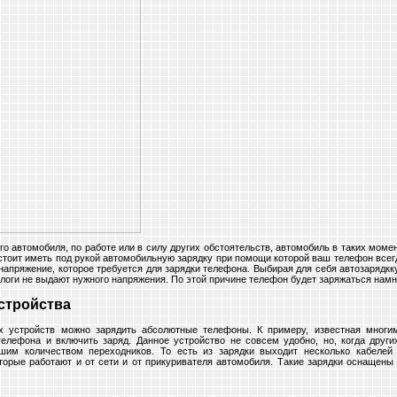
го автомобиля, по работе или в силу других обстоятельств, автомобиль в таких момен
стоит иметь под рукой автомобильную зарядку при помощи которой ваш телефон всег
напряжение, которое требуется для зарядки телефона. Выбирая для себя автозарядкку
логи не выдают нужного напряжения. По этой причине телефон будет заряжаться намн
стройства
х устройств можно зарядить абсолютные телефоны. К примеру, известная многим
телефона и включить заряд. Данное устройство не совсем удобно, но, когда других
шим количеством переходников. То есть из зарядки выходит несколько кабеле
торые работают и от сети и от прикуривателя автомобиля. Такие зарядки оснащены 