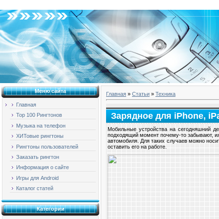
Четверг, 06.08.2026, 04:47
Меню сайта
Главная
»
Статьи
»
Техника
Главная
Зарядное для iPhone, iP
Top 100 Рингтонов
Музыка на телефон
Мобильные устройства на сегодняшний ден
подходящий момент почему-то забывают, ил
ХИТовые рингтоны
автомобиля. Для таких случаев можно носит
Рингтоны пользователей
оставить его на работе.
Заказать рингтон
Информация о сайте
Игры для Android
Каталог статей
Категории