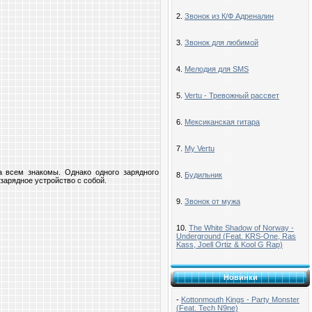
2.
Звонок из К/Ф Адреналин
3.
Звонок для любимой
4.
Мелодия для SMS
5.
Vertu - Тревожный рассвет
6.
Мексиканская гитара
7.
My Vertu
а всем знакомы. Однако одного зарядного
8.
Будильник
зарядное устройство с собой.
9.
Звонок от мужа
10.
The White Shadow of Norway -
Underground (Feat. KRS-One, Ras
Kass, Joell Ortiz & Kool G Rap)
Новинки
-
Kottonmouth Kings - Party Monster
(Feat. Tech N9ne)