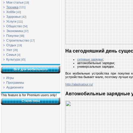
Мои статьи
[19]
Техника
[121]
Хобби
[43]
Здоровье
[42]
Услуги
[111]
Общество
[54]
Экономика
[37]
Покупки
[98]
Строительство
[17]
Отдых
[19]
Уют
На сегодняшний день сущес
[26]
Семья
[4]
сетевые зарядки
;
Культура
[45]
автомобильные зарядки;
универсальные зарядки.
Всё для мобильного
Все мобильные устройства при покупке к
устройства бывает мало, поэтому лучше куп
Игры
Программы
http://alaskatour.ru/
Аудиокниги
Автомобильные зарядные 
This feature is for Premium users only!
Статистика