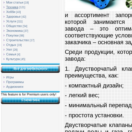
Мои статьи
[19]
Техника
[121]
Хобби
[43]
и ассортимент запор
Здоровье
[42]
которой занимаетс
Услуги
[111]
Общество
[54]
завода – это оптим
Экономика
[37]
соответствующие услов
Покупки
[98]
Строительство
заказчика – основная за
[17]
Отдых
[19]
Уют
[26]
Среди продукции, кото
Семья
[4]
завода:
Культура
[45]
1. Двустворчатый кла
Всё для мобильного
преимущества, как:
Игры
Программы
- компактный дизайн;
Аудиокниги
- легкий вес;
This feature is for Premium users only!
Статистика
- минимальный перепад
- простота установки.
Двустворчатые клапаны
подачи воды и газа, г