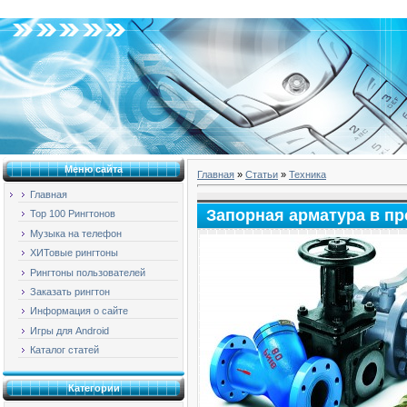
Среда, 05.08.2026, 03:37
Меню сайта
Главная
»
Статьи
»
Техника
Главная
Запорная арматура в п
Top 100 Рингтонов
Музыка на телефон
ХИТовые рингтоны
Рингтоны пользователей
Заказать рингтон
Информация о сайте
Игры для Android
Каталог статей
Категории