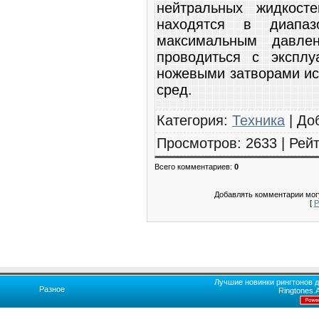
нейтральных жидкост
находятся в диап
максимальным давле
проводиться с эксплу
ножевыми затворами ис
сред.
Категория
:
Техника
|
До
Просмотров
:
2633
|
Рейт
Всего комментариев
:
0
Добавлять комментарии могу
[
Р
Лучшие новинки рингтонов д
Разное
Ringtones.