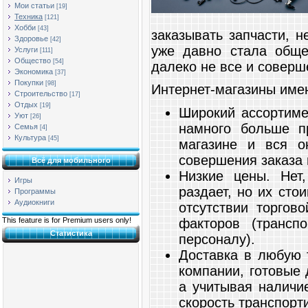
Мои статьи
[19]
Техника
[121]
Хобби
[43]
заказывать запчасти, 
Здоровье
[42]
уже давно стала обще
Услуги
[111]
Общество
[54]
далеко не все и соверш
Экономика
[37]
Покупки
[98]
Интернет-магазины име
Строительство
[17]
Отдых
[19]
Широкий ассортиме
Уют
[26]
намного больше п
Семья
[4]
Культура
[45]
магазине и вся о
совершения заказа 
Всё для мобильного
Низкие цены. Нет,
Игры
раздает, но их сто
Программы
Аудиокниги
отсутствии торгов
факторов (трансп
This feature is for Premium users only!
Статистика
персоналу).
Доставка в любую 
компании, готовые 
а учитывая наличи
скорость транспорт