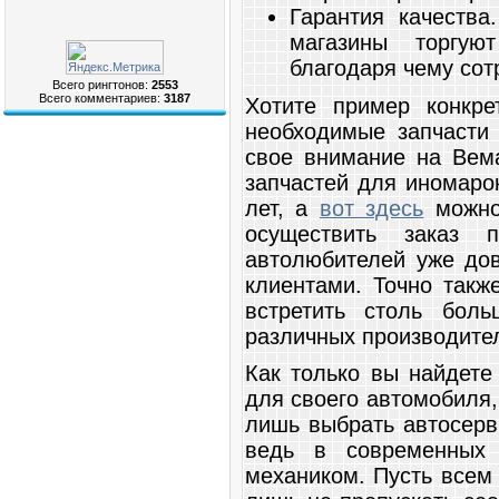
Гарантия качества
магазины торгую
благодаря чему сот
Всего рингтонов:
2553
Всего комментариев:
3187
Хотите пример конкре
необходимые запчасти
свое внимание на Вема
запчастей для иномаро
лет, а
вот здесь
можно
осуществить заказ п
автолюбителей уже дов
клиентами. Точно такж
встретить столь бол
различных производител
Как только вы найдете
для своего автомобиля,
лишь выбрать автосерви
ведь в современных
механиком. Пусть всем