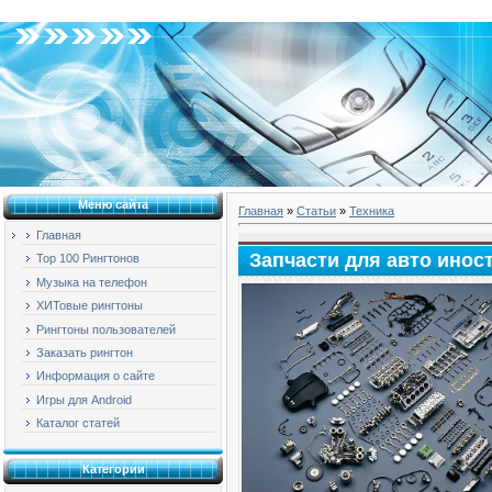
Вторник, 04.08.2026, 22:38
Меню сайта
Главная
»
Статьи
»
Техника
Главная
Запчасти для авто инос
Top 100 Рингтонов
Музыка на телефон
ХИТовые рингтоны
Рингтоны пользователей
Заказать рингтон
Информация о сайте
Игры для Android
Каталог статей
Категории