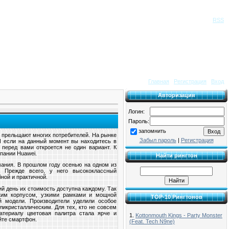
Приветствую Вас
Гость
|
RSS
Главная
|
Регистрация
|
Вход
Авторизация
Логин:
Пароль:
запомнить
 прельщают многих потребителей. На рынке
Забыл пароль
|
Регистрация
 И если на данный момент вы находитесь в
 перед вами откроется не один вариант. К
пании Huawei.
Найти рингтон
мания. В прошлом году осенью на одном из
 Прежде всего, у него высококлассный
ной и практичной.
й день их стоимость доступна каждому. Так
ким корпусом, узкими рамками и мощной
TOP-10 Рингтонов
ой модели. Производители уделили особое
икристаллическим. Для тех, кто не совсем
атериалу цветовая палитра стала ярче и
1.
Kottonmouth Kings - Party Monster
йте смартфон.
(Feat. Tech N9ne)