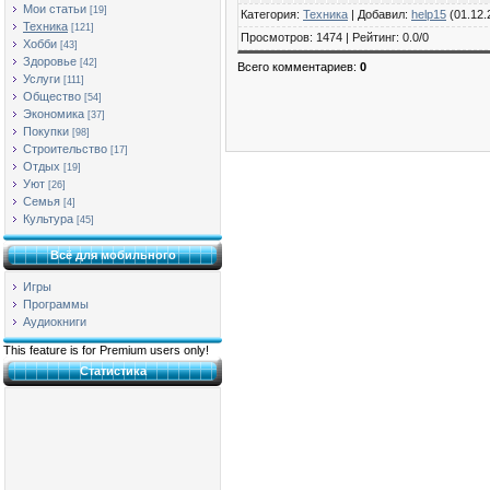
Мои статьи
[19]
Категория
:
Техника
|
Добавил
:
help15
(01.12.
Техника
[121]
Просмотров
:
1474
|
Рейтинг
:
0.0
/
0
Хобби
[43]
Здоровье
[42]
Всего комментариев
:
0
Услуги
[111]
Общество
[54]
Экономика
[37]
Покупки
[98]
Строительство
[17]
Отдых
[19]
Уют
[26]
Семья
[4]
Культура
[45]
Всё для мобильного
Игры
Программы
Аудиокниги
This feature is for Premium users only!
Статистика