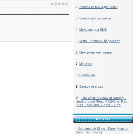
2.
Звонок из К/Ф Адреналин
3.
Звонок для любимой
4.
Мелодия для SMS
5.
Vertu - Тревожный рассвет
6.
Мексиканская гитара
7.
My Vertu
8.
Будильник
9.
Звонок от мужа
10.
The White Shadow of Norway -
Underground (Feat. KRS-One, Ras
Kass, Joell Ortiz & Kool G Rap)
Новинки
-
Kottonmouth Kings - Party Monster
(Feat. Tech N9ne)