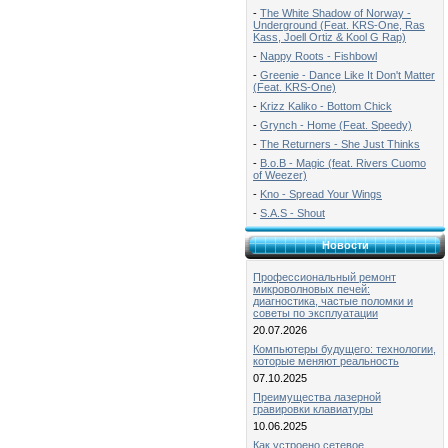
-
The White Shadow of Norway -
Underground (Feat. KRS-One, Ras
Kass, Joell Ortiz & Kool G Rap)
-
Nappy Roots - Fishbowl
-
Greenie - Dance Like It Don't Matter
(Feat. KRS-One)
-
Krizz Kaliko - Bottom Chick
-
Grynch - Home (Feat. Speedy)
-
The Returners - She Just Thinks
-
B.o.B - Magic (feat. Rivers Cuomo
of Weezer)
-
Kno - Spread Your Wings
-
S.A.S - Shout
Новости
Профессиональный ремонт
микроволновых печей:
диагностика, частые поломки и
советы по эксплуатации
20.07.2026
Компьютеры будущего: технологии,
которые меняют реальность
07.10.2025
Преимущества лазерной
гравировки клавиатуры
10.06.2025
Как устроено сетевое