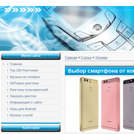
Пятница, 07.08.2026, 08:42
Меню сайта
Главная
»
Статьи
»
Техника
Главная
Выбор смартфона от ко
Top 100 Рингтонов
Музыка на телефон
ХИТовые рингтоны
Рингтоны пользователей
Заказать рингтон
Информация о сайте
Игры для Android
Каталог статей
Категории