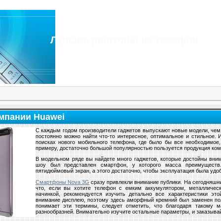
Лучшие рингтоны на телефон
мпании Huawei
С каждым годом производители гаджетов выпускают новые модели, чем
постоянно можно найти что-то интересное, оптимальное и стильное.
поисках нового мобильного телефона, где было бы все необходимое,
примеру, достаточно большой популярностью пользуется продукция ком
В модельном ряде вы найдете много гаджетов, которые достойны вни
шоу был представлен смартфон, у которого масса преимуществ.
пятидюймовый экран, а этого достаточно, чтобы эксплуатация была удоб
Смартфоны Nova 3G
сразу привлекли внимание публики. На сегодняшни
что, если вы хотите телефон с емким аккумулятором, металличес
начинкой, рекомендуется изучить детально все характеристики эт
внимание дисплею, поэтому здесь аморфный кремний был заменен пол
понимает эти термины, следует отметить, что благодаря такому м
разнообразней. Внимательно изучите остальные параметры, и заказыва