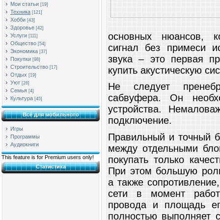
Мои статьи
[19]
Техника
[121]
Хобби
[43]
Здоровье
[42]
основных нюансов, к
Услуги
[111]
Общество
[54]
сигнал без примеси и
Экономика
[37]
звука – это первая пр
Покупки
[98]
Строительство
купить акустическую сис
[17]
Отдых
[19]
Уют
[26]
Не следует пренеб
Семья
[4]
сабвуфера. Он необх
Культура
[45]
устройства. Немалова
Всё для мобильного
подключение.
Игры
Правильный и точный б
Программы
Аудиокниги
между отдельными бло
покупать только качес
This feature is for Premium users only!
Статистика
При этом большую роль
а также сопротивление
сети в момент работ
провода и площадь ег
полностью выполняет с