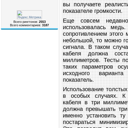
вы получаете реалист
показателе громкости.
Еще совсем недавн
Всего рингтонов:
2553
Всего комментариев:
3187
использовалась медь
сопротивлением этого 
небольшой, то можно г
сигнала. В таком случ
кабеля должна сост
миллиметров. Тесты по
таких параметров ос
исходного варианта
показатель.
Использование толстых
в особых случаях. К 
кабеля в три миллиме
должна превышать три 
именно установить ту
постараться минимизи