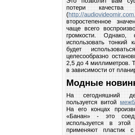
Это позволит вам сущ
потери качества 
(
http://audiovideomir.com
второстепенное значе
чаще всего воспроизв
громкости. Однако, 
использовать тонкий 
будет использоват
целесообразно останов
2,5 до 4 миллиметров. 
в зависимости от план
Модные новин
На сегодняшний де
пользуется витой
межб
На его концах произв
«Банан» - это соеди
используется в этой
применяют пластик с