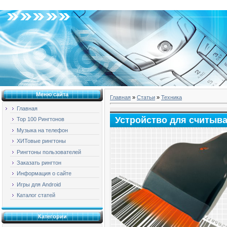
Воскресенье, 09.08.2026, 00:32
Меню сайта
Главная
»
Статьи
»
Техника
Главная
Устройство для считыв
Top 100 Рингтонов
Музыка на телефон
ХИТовые рингтоны
Рингтоны пользователей
Заказать рингтон
Информация о сайте
Игры для Android
Каталог статей
Категории