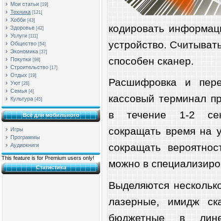
Мои статьи
[19]
Техника
[121]
Хобби
[43]
кодировать информац
Здоровье
[42]
Услуги
[111]
устройство. Считывать
Общество
[54]
Экономика
[37]
способен сканер.
Покупки
[98]
Строительство
[17]
Отдых
[19]
Расшифровка и пере
Уют
[26]
Семья
[4]
кассовый терминал п
Культура
[45]
в течение 1-2 сек
Всё для мобильного
сокращать время на у
Игры
Программы
сокращать вероятнос
Аудиокниги
This feature is for Premium users only!
можно в специализиро
Статистика
Выделяются нескольк
лазерные, имидж ск
бюджетные в лине