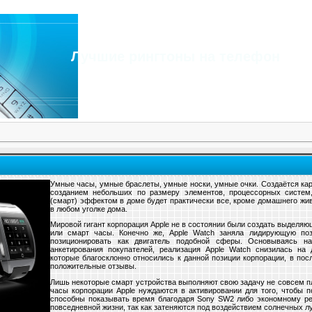
Лучшие рингтоны на телефон
Умные часы, умные браслеты, умные носки, умные очки. Создаётся карт
созданием небольших по размеру элементов, процессорных систем
(смарт) эффектом в доме будет практически все, кроме домашнего жив
в любом уголке дома.
Мировой гигант корпорация Apple не в состоянии были создать выделя
или смарт часы. Конечно же, Apple Watch заняла лидирующую поз
позиционировать как двигатель подобной сферы. Основываясь н
анкетирования покупателей, реализация Apple Watch снизилась на 
которые благосклонно относились к данной позиции корпорации, в по
положительные отзывы.
Лишь некоторые смарт устройства выполняют свою задачу не совсем пл
часы корпорации Apple нуждаются в активировании для того, чтобы п
способны показывать время благодаря Sony SW2 либо экономному ре
повседневной жизни, так как затеняются под воздействием солнечных л