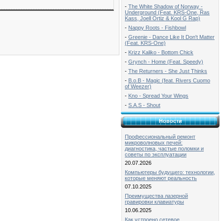
-
The White Shadow of Norway -
Underground (Feat. KRS-One, Ras
Kass, Joell Ortiz & Kool G Rap)
-
Nappy Roots - Fishbowl
-
Greenie - Dance Like It Don't Matter
(Feat. KRS-One)
-
Krizz Kaliko - Bottom Chick
-
Grynch - Home (Feat. Speedy)
-
The Returners - She Just Thinks
-
B.o.B - Magic (feat. Rivers Cuomo
of Weezer)
-
Kno - Spread Your Wings
-
S.A.S - Shout
Новости
Профессиональный ремонт
микроволновых печей:
диагностика, частые поломки и
советы по эксплуатации
20.07.2026
Компьютеры будущего: технологии,
которые меняют реальность
07.10.2025
Преимущества лазерной
гравировки клавиатуры
10.06.2025
Как устроено сетевое