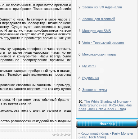
но, не практичность в просмотре времени и
2.
Звонок из К/Ф Адреналин
зможно приобрести Tissot кварцевый либо
3.
Звонок для любимой
абывают о нем. На сегодня в мире часов с
 передаются по наследству. Низкие по цене
еству. Существуют эксклюзивные модели,
ии. И зачастую часы приобретаются на всю
4.
Мелодия для SMS
современные смарт часы? В данном аспекте
ть трудности в просмотре времени, как уже
5.
Vertu - Тревожный рассвет
ривычку зарядить телефон, но часы заряжать
з и так далее лишь удорожает часы, но не
6.
Мексиканская гитара
низмов у конкурентов. Часы всегда были
еправильное распределение времени их
7.
My Vertu
читает калории, пройденный путь в шагах,
часы. Телефон даёт возможность просмотра
8.
Будильник
дпочтение спортивным занятиям. К примеру,
ени на занятия спортом, так как ему нужно
9.
Звонок от мужа
е цена. И при всем этом обычный браслет
10.
The White Shadow of Norway -
ь во время занятий.
Underground (Feat. KRS-One, Ras
Kass, Joell Ortiz & Kool G Rap)
можно, эта тема станет, актуальна и тогда
чество разнообразных изделий по выгодным
Новинки
-
Kottonmouth Kings - Party Monster
(Feat. Tech N9ne)