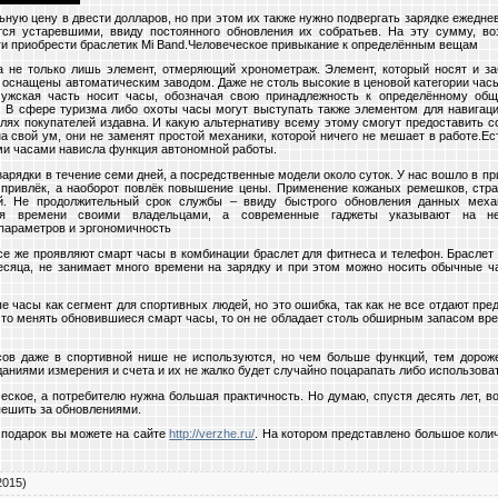
ую цену в двести долларов, но при этом их также нужно подвергать зарядке ежеднев
ся устаревшими, ввиду постоянного обновления их собратьев. На эту сумму, во
ги приобрести браслетик Mi Band.Человеческое привыкание к определённым вещам
а не только лишь элемент, отмеряющий хронометраж. Элемент, который носят и з
 оснащены автоматическим заводом. Даже не столь высокие в ценовой категории часы
ужская часть носит часы, обозначая свою принадлежность к определённому общ
 В сфере туризма либо охоты часы могут выступать также элементом для навигац
слях покупателей издавна. И какую альтернативу всему этому смогут предоставить 
на свой ум, они не заменят простой механики, которой ничего не мешает в работе.Ес
ми часами нависла функция автономной работы.
арядки в течение семи дней, а посредственные модели около суток. У нас вошло в п
привлёк, а наоборот повлёк повышение цены. Применение кожаных ремешков, стра
й. Не продолжительный срок службы – ввиду быстрого обновления данных меха
ния времени своими владельцами, а современные гаджеты указывают на н
параметров и эргономичность
е же проявляют смарт часы в комбинации браслет для фитнеса и телефон. Браслет с
месяца, не занимает много времени на зарядку и при этом можно носить обычные 
 часы как сегмент для спортивных людей, но это ошибка, так как не все отдают пре
сто менять обновившиеся смарт часы, то он не обладает столь обширным запасом врем
ов даже в спортивной нише не используются, но чем больше функций, тем дорож
аниями измерения и счета и их не жалко будет случайно поцарапать либо использоват
еское, а потребителю нужна большая практичность. Но думаю, спустя десять лет, воз
пешить за обновлениями.
 подарок вы можете на сайте
http://verzhe.ru/
. На котором представлено большое коли
2015)