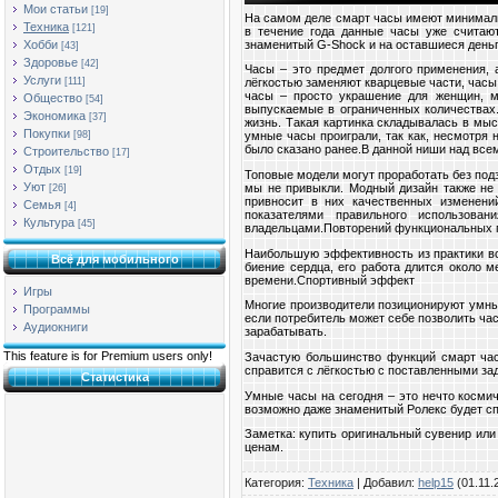
Мои статьи
[19]
На самом деле смарт часы имеют минимальн
Техника
[121]
в течение года данные часы уже считают
знаменитый G-Shock и на оставшиеся день
Хобби
[43]
Здоровье
[42]
Часы – это предмет долгого применения, 
Услуги
[111]
лёгкостью заменяют кварцевые части, часы
часы – просто украшение для женщин, м
Общество
[54]
выпускаемые в ограниченных количествах.
Экономика
[37]
жизнь. Такая картинка складывалась в мы
Покупки
[98]
умные часы проиграли, так как, несмотря 
было сказано ранее.В данной ниши над все
Строительство
[17]
Отдых
[19]
Топовые модели могут проработать без подз
Уют
мы не привыкли. Модный дизайн также не 
[26]
привносит в них качественных изменени
Семья
[4]
показателями правильного использова
Культура
[45]
владельцами.Повторений функциональных 
Наибольшую эффективность из практики вс
Всё для мобильного
биение сердца, его работа длится около 
времени.Спортивный эффект
Игры
Многие производители позиционируют умные
Программы
если потребитель может себе позволить ча
Аудиокниги
зарабатывать.
This feature is for Premium users only!
Зачастую большинство функций смарт час
справится с лёгкостью с поставленными зад
Статистика
Умные часы на сегодня – это нечто космич
возможно даже знаменитый Ролекс будет с
Заметка: купить оригинальный сувенир или
ценам.
Категория
:
Техника
|
Добавил
:
help15
(01.11.