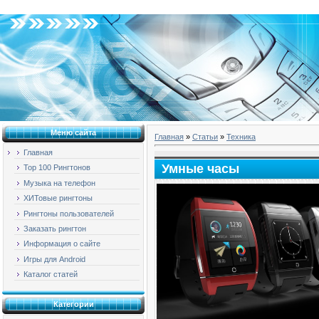
Четверг, 06.08.2026, 11:19
Меню сайта
Главная
»
Статьи
»
Техника
Главная
Умные часы
Top 100 Рингтонов
Музыка на телефон
ХИТовые рингтоны
Рингтоны пользователей
Заказать рингтон
Информация о сайте
Игры для Android
Каталог статей
Категории