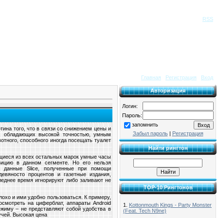
Приветствую Вас
Гость
|
RSS
Главная
|
Регистрация
|
Вход
Авторизация
Логин:
Пароль:
запомнить
ина того, что в связи со снижением цены и
Забыл пароль
|
Регистрация
, обладающих высокой точностью, умным
отного, способного иногда посещать туалет
Найти рингтон
ющиеся из всех остальных марок умные часы
ицию в данном сегменте. Но его нельзя
а данные Slice, полученные при помощи
девяносто процентов и газетные издания,
следнее время игнорируют либо заливают не
TOP-10 Рингтонов
охо и ими удобно пользоваться. К примеру,
осмотреть на циферблат, аппараты Android
1.
Kottonmouth Kings - Party Monster
жиму – не представляют собой удобства в
(Feat. Tech N9ne)
учей. Высокая цена