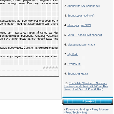
надежно, чтобы прицеп не отсоединился во
тным последствиям. Поэтому за качеством
2.
Звонок из К/Ф Адреналин
3.
Звонок для любимой
 конца понимают все ключевые особенности
еспечивает прочное закрепление. Для этого
4.
Мелодия для SMS
редоставят таких же гарантий качества. Мы
5.
Vertu - Тревожный рассвет
 Вся продукция проверена. Она выпускается
ое сочетание представляет собой гарантию
6.
Мексиканская гитара
такую продукцию. Самые приемлемые цены
7.
My Vertu
мя эксплуатации машины с прицепом. У нас
8.
Будильник
9.
Звонок от мужа
10.
The White Shadow of Norway -
Underground (Feat. KRS-One, Ras
Kass, Joell Ortiz & Kool G Rap)
Новинки
-
Kottonmouth Kings - Party Monster
(Feat. Tech N9ne)