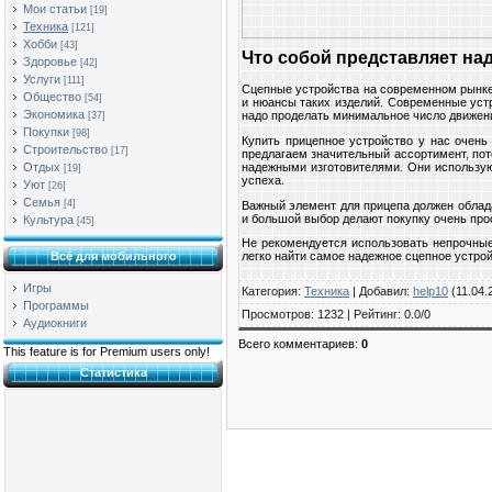
Мои статьи
[19]
Техника
[121]
Хобби
[43]
Что собой представляет на
Здоровье
[42]
Услуги
[111]
Сцепные устройства на современном рынке
Общество
[54]
и нюансы таких изделий. Современные устр
Экономика
надо проделать минимальное число движени
[37]
Покупки
[98]
Купить прицепное устройство у нас очень 
Строительство
[17]
предлагаем значительный ассортимент, пот
Отдых
надежными изготовителями. Они использую
[19]
успеха.
Уют
[26]
Семья
[4]
Важный элемент для прицепа должен обла
и большой выбор делают покупку очень про
Культура
[45]
Не рекомендуется использовать непрочные
Всё для мобильного
легко найти самое надежное сцепное устрой
Игры
Категория
:
Техника
|
Добавил
:
help10
(11.04.
Программы
Просмотров
:
1232
|
Рейтинг
:
0.0
/
0
Аудиокниги
Всего комментариев
:
0
This feature is for Premium users only!
Статистика