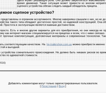
здесь
играет решающую роль. Оно должно закрепляться максимально 
время движения. Такая ситуация может привести ко многим неприя
сцепного устройства обязан следить каждый обладатель прицепа.
дежное сцепное устройство?
 представлены в огромном ассортименте. Многие наверняка слышали о них, но не до
ойства такого типа обладают достаточно простой, но надежной конструкцией. Она об
й. Простота в эксплуатации является важным достоинством.
просто. Есть и многие другие варианты для его приобретения, но они никогда не п
ому как интернет-магазин специализируется на прицепах и всем, что с ними связано.
т прочные комплектующие, долговечные материалы и современные технологии. Так
дать соответствующим качеством. На
hp-trailershop.com.ua
можно приобрести именно 
стой и выгодной.
 устройства сомнительного происхождения. Не должно быть никаких рисков во вре
ство по адекватной стоимости.
2016)
Добавлять комментарии могут только зарегистрированные пользователи.
[
Регистрация
|
Вход
]