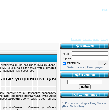
Приветствую Вас
Гость
|
RSS
Главная
|
Регистрация
|
Вход
Авторизация
Логин:
Пароль:
запомнить
эксплуатации не возникало никаких форс-
Забыл пароль
|
Регистрация
енным. очень важным элементом считается
 с транспортным средством.
Найти рингтон
ьные устройства для
ом, потому что он позволяет перевозить
TOP-10 Рингтонов
прицеп наверняка пригодиться. Туда легко
е необходимости можно накрыть все тентом,
1.
Kottonmouth Kings - Party Monster
(Feat. Tech N9ne)
у приспособлению. Сцепное устройство