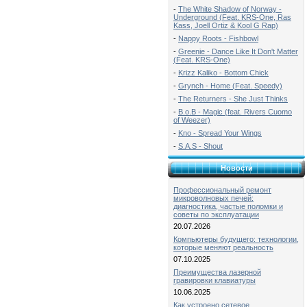
-
The White Shadow of Norway -
Underground (Feat. KRS-One, Ras
Kass, Joell Ortiz & Kool G Rap)
-
Nappy Roots - Fishbowl
-
Greenie - Dance Like It Don't Matter
(Feat. KRS-One)
-
Krizz Kaliko - Bottom Chick
-
Grynch - Home (Feat. Speedy)
-
The Returners - She Just Thinks
-
B.o.B - Magic (feat. Rivers Cuomo
of Weezer)
-
Kno - Spread Your Wings
-
S.A.S - Shout
Новости
Профессиональный ремонт
микроволновых печей:
диагностика, частые поломки и
советы по эксплуатации
20.07.2026
Компьютеры будущего: технологии,
которые меняют реальность
07.10.2025
Преимущества лазерной
гравировки клавиатуры
10.06.2025
Как устроено сетевое