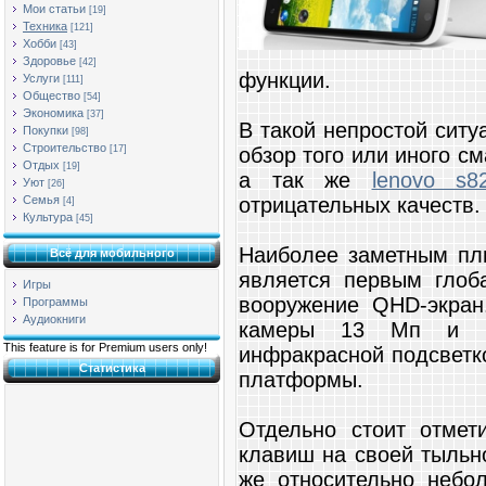
Мои статьи
[19]
Техника
[121]
Хобби
[43]
Здоровье
[42]
функции.
Услуги
[111]
Общество
[54]
Экономика
[37]
В такой непростой сит
Покупки
[98]
Строительство
обзор того или иного 
[17]
Отдых
[19]
а так же
lenovo s
Уют
[26]
отрицательных качеств.
Семья
[4]
Культура
[45]
Наиболее заметным плю
Всё для мобильного
является первым гло
Игры
вооружение QHD-экран
Программы
Аудиокниги
камеры 13 Мп и со 
This feature is for Premium users only!
инфракрасной подсветко
Статистика
платформы.
Отдельно стоит отмет
клавиш на своей тыльно
же относительно небо