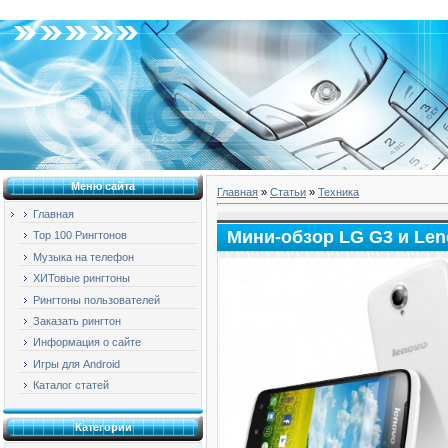
Суббота, 08.08.2026, 22:11
Меню сайта
Главная
»
Статьи
»
Техника
Главная
Мини-обзор LG G3 и Len
Top 100 Рингтонов
Музыка на телефон
ХИТовые рингтоны
Рингтоны пользователей
Заказать рингтон
Информация о сайте
Игры для Android
Каталог статей
Категории