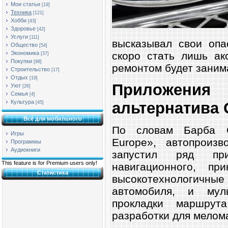
Мои статьи
[19]
Техника
[121]
Хобби
[43]
Здоровье
[42]
Услуги
[111]
высказывал свои опа
Общество
[54]
скоро стать лишь ак
Экономика
[37]
Покупки
[98]
ремонтом будет зани
Строительство
[17]
Отдых
[19]
Приложен
Уют
[26]
Семья
[4]
Культура
альтернатива 
[45]
Всё для мобильного
По словам Барба С
Игры
Europe», автопроизв
Программы
Аудиокниги
запустил ряд прил
This feature is for Premium users only!
навигационного, пр
Статистика
высокотехнологичн
автомобиля, и мул
прокладки маршрут
разработки для мелом