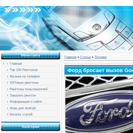
Суббота, 08.08.2026, 11:24
Меню сайта
Главная
»
Статьи
»
Техника
Главная
Форд бросает вызов Goo
Top 100 Рингтонов
Музыка на телефон
ХИТовые рингтоны
Рингтоны пользователей
Заказать рингтон
Информация о сайте
Игры для Android
Каталог статей
Категории