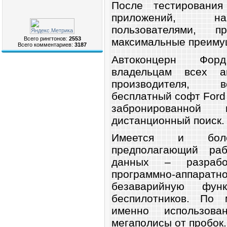
После тестировани
приложений, на
пользователями, 
Всего рингтонов:
2553
максимальные преиму
Всего комментариев:
3187
Автоконцерн Фор
владельцам всех а
производителя, в
бесплатный софт Ford
забронированной 
дистанционный поиск.
Имеется и боле
предполагающий ра
данных – разрабо
программно-аппаратн
безаварийную функ
беспилотников. По 
именно использова
мегаполисы от пробок.