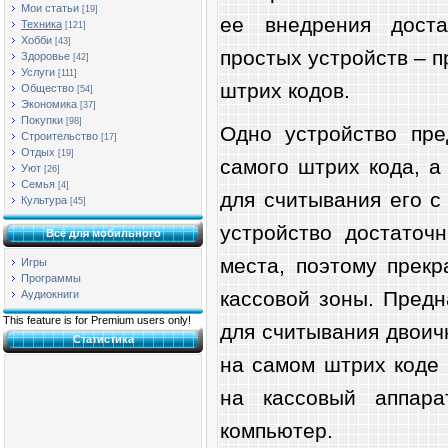
Мои статьи
[19]
ее внедрения доста
Техника
[121]
Хобби
[43]
простых устройств – п
Здоровье
[42]
Услуги
[111]
штрих кодов.
Общество
[54]
Экономика
[37]
Покупки
[98]
Одно устройство пре
Строительство
[17]
Отдых
[19]
самого штрих кода, а
Уют
[26]
Семья
[4]
для считывания его с
Культура
[45]
устройство достаточ
Всё для мобильного
места, поэтому прек
Игры
Программы
кассовой зоны. Пред
Аудиокниги
This feature is for Premium users only!
для считывания двоич
Статистика
на самом штрих коде 
на кассовый аппар
компьютер.