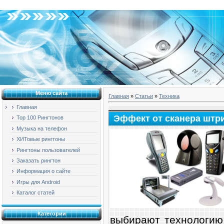
Суббота, 08.08.2026, 05:58
Меню сайта
Главная
»
Статьи
»
Техника
Главная
Эффект от сканера штрих
Top 100 Рингтонов
Музыка на телефон
ХИТовые рингтоны
Рингтоны пользователей
Заказать рингтон
Информация о сайте
Игры для Android
Каталог статей
Категории
выбирают технологию