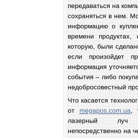
передаваться на комп
сохраняться в нем. М
информацию о купле
времени продуктах, 
которую, были сделаны
если произойдет п
информация уточняетс
события – либо покуп
недобросовестный про
Что касается техноло
от
megapos.com.ua
, 
лазерный луч 
непосредственно на че