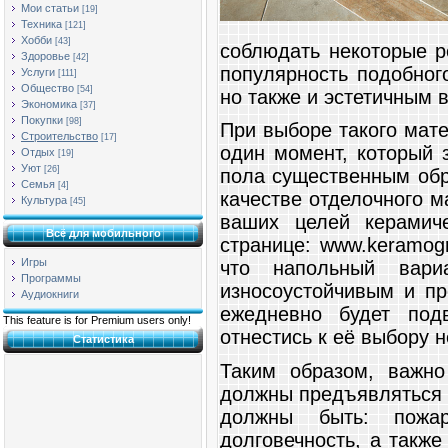
Мои статьи
[19]
Техника
[121]
Хобби
[43]
соблюдать некоторые р
Здоровье
[42]
популярность подобног
Услуги
[111]
Общество
[54]
но также и эстетичным 
Экономика
[37]
Покупки
[98]
При выборе такого мате
Строительство
[17]
один момент, который 
Отдых
[19]
Уют
[26]
пола существенным обра
Семья
[4]
качестве отделочного 
Культура
[45]
ваших целей керамич
Всё для мобильного
странице: www.keramogra
Игры
что напольный вари
Программы
износоустойчивым и про
Аудиокниги
ежедневно будет подв
This feature is for Premium users only!
отнестись к её выбору 
Статистика
Таким образом, важно
должны предъявляться к 
должны быть: пожаро
долговечность, а также