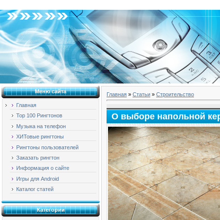
Воскресенье, 09.08.2026, 03:04
Меню сайта
Главная
»
Статьи
»
Строительство
Главная
О выборе напольной ке
Top 100 Рингтонов
Музыка на телефон
ХИТовые рингтоны
Рингтоны пользователей
Заказать рингтон
Информация о сайте
Игры для Android
Каталог статей
Категории