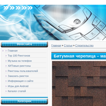
Пятница, 07.08.2026, 21:57
Меню сайта
Главная
»
Статьи
»
Строительство
Главная
Битумная черепица – ма
Top 100 Рингтонов
Музыка на телефон
ХИТовые рингтоны
Рингтоны пользователей
Заказать рингтон
Информация о сайте
Игры для Android
Каталог статей
Категории