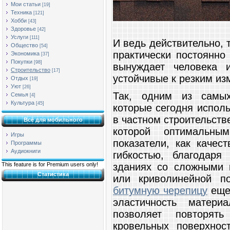
Мои статьи
[19]
Техника
[121]
Хобби
[43]
Здоровье
[42]
Услуги
[111]
И ведь действительно, 
Общество
[54]
практически постоянно
Экономика
[37]
Покупки
[98]
вынуждает человека 
Строительство
[17]
устойчивые к резким из
Отдых
[19]
Уют
[26]
Так, одним из самых
Семья
[4]
Культура
[45]
которые сегодня испол
в частном строительств
Всё для мобильного
которой оптимальны
Игры
показатели, как качес
Программы
Аудиокниги
гибкостью, благодаря
зданиях со сложными 
This feature is for Premium users only!
Статистика
или криволинейной по
битумную черепицу
еще 
эластичность матери
позволяет повторят
кровельных поверхнос