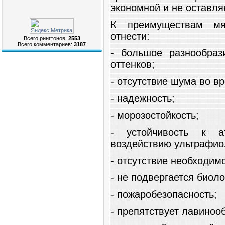
экономной и не оставля
К преимуществам мя
отнести:
Всего рингтонов:
2553
Всего комментариев:
3187
- большое разнообра
оттенков;
- отсутствие шума во в
- надежность;
- морозостойкость;
- устойчивость к а
воздействию ультрафио
- отсутствие необходим
- не подвергается биол
- пожаробезопасность;
- препятствует лавиноо