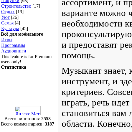
конечно же, для этог
Техника
[121]
Хобби
[43]
инструменты. Сегодн
Здоровье
[42]
Услуги
[111]
широкий ассортимент
Общество
[54]
продукцию в любом в
Экономика
[37]
Покупки
[98]
интернет тут
Muzbox
Строительство
[17]
Отдых
[19]
квалифицированные 
Уют
[26]
Семья
[4]
проконсультируют, о
Культура
[45]
Всё для
вопросы и предостав
мобильного
Игры
потребовалась помощ
Программы
Аудиокниги
This feature is for
Музыкант знает, как
Premium users only!
Статистика
качественный инструм
необходимо учитыват