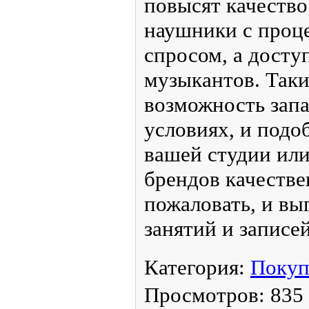
собственные требова
понадобилась помощь
за консультацией, и 
Среди оборудования
качественные звуков
являются настоящим
профессиональных и
музыкантов. Такое о
сделать звучание луч
аксессуары только по
Микшерные пульты, 
с процессорами пол