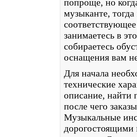
Совсем неважно, на 
играть, речь идет об 
помогать становитьс
Всего рингтонов:
специалистом в своей
2553
Всего
новичков подойдут 
комментариев:
3187
но когда речь идет о
музыканте, тогда не
соответствующее обо
активно занимаетесь 
есть группа, и вы со
собственную студию,
обойтись.