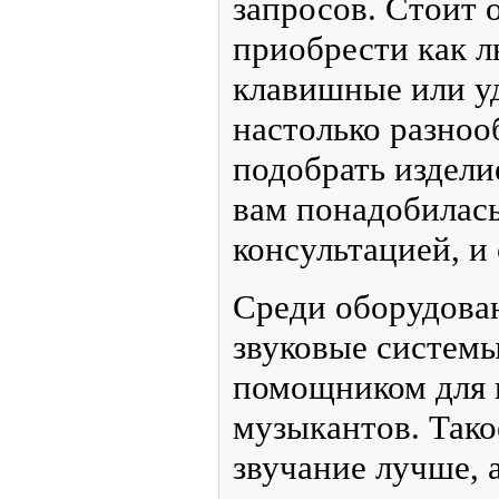
Для начала необходи
на технические хара
проанализировать оп
преимущества, сравн
заказывать продукци
Музыкальные инстру
дорогостоящими и бю
от ваших запросов. С
одном магазине можн
любой тип гитары, т
клавишные или удар
Ассортимент настоль
каждый сможет подоб