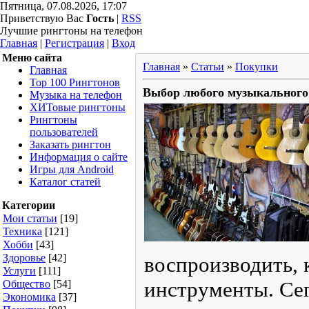
Пятница, 07.08.2026, 17:07
Приветствую Вас
Гость
|
RSS
Лучшие рингтоны на телефон
Главная
|
Регистрация
|
Вход
Меню сайта
Главная
»
Статьи
»
Покупки
Главная
Top 100
Выбор любого музыкального инстр
Рингтонов
Музыка на
телефон
ХИТовые
рингтоны
Рингтоны
пользователей
Заказать
рингтон
Информация
о сайте
Игры для
Android
Каталог
если вы не просто хо
статей
мелодиями, а создава
Категории
Мои статьи
[19]