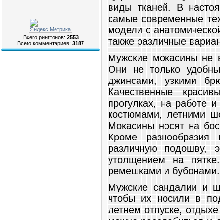
виды тканей. В насто
самые современные тех
модели с анатомическо
Всего рингтонов:
2553
также различные вариан
Всего комментариев:
3187
Мужские мокасины не в
Они не только удобны
джинсами, узкими бр
Качественные краси
прогулках, на работе и
костюмами, летними ш
Мокасины носят на бос
Кроме разнообразия 
различную подошву, 
утолщением на пятке
ремешками и бубонами.
Мужские сандалии и ш
чтобы их носили в по
летнем отпуске, отдыхе 