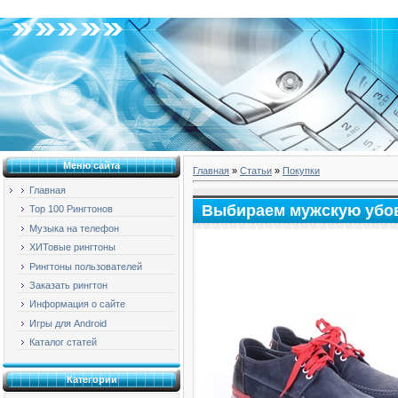
Понедельник, 10.08.2026, 13:55
Меню сайта
Главная
»
Статьи
»
Покупки
Главная
Выбираем мужскую убов
Top 100 Рингтонов
Музыка на телефон
ХИТовые рингтоны
Рингтоны пользователей
Заказать рингтон
Информация о сайте
Игры для Android
Каталог статей
Категории