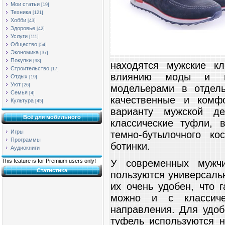
Мои статьи
[19]
Техника
[121]
Хобби
[43]
Здоровье
[42]
Услуги
[111]
Общество
[54]
Экономика
[37]
Покупки
[98]
находятся мужские к
Строительство
[17]
влиянию моды и из
Отдых
[19]
Уют
[26]
модельерами в отдель
Семья
[4]
качественные и комф
Культура
[45]
варианту мужской д
Всё для мобильного
классические туфли, 
Игры
темно-бутылочного к
Программы
ботинки.
Аудиокниги
У современных мужчи
This feature is for Premium users only!
Статистика
пользуются универсаль
их очень удобен, что 
можно и с классиче
направления. Для удоб
туфель используются 