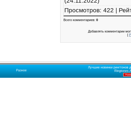
(24.11.2022)
Просмотров
:
422
|
Рей
Всего комментариев
:
0
Добавлять комментарии могу
[
Р
Лучшие новинки рингтонов д
Разное
Ringtones.