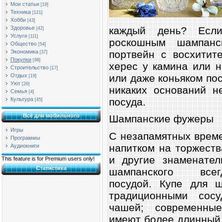
Мои статьи
[19]
Техника
[121]
Хобби
[43]
каждый день? Есл
Здоровье
[42]
Услуги
[111]
роскошным шампанс
Общество
[54]
портвейн с восхитит
Экономика
[37]
Покупки
[98]
херес у камина или 
Строительство
[17]
или даже коньяком пос
Отдых
[19]
Уют
[26]
никаких оснований н
Семья
[4]
посуда.
Культура
[45]
Всё для мобильного
Шампанские фужеры
Игры
С незапамятных врем
Программы
напитком на торжеств
Аудиокниги
и другие знаменател
This feature is for Premium users only!
Статистика
шампанского вс
посудой. Купе для ш
традиционными сосу
чашей; современны
имеют более длинный 