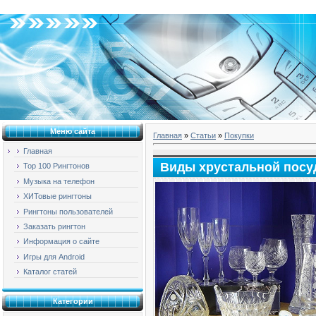
Воскресенье, 09.08.2026, 05:35
Меню сайта
Главная
»
Статьи
»
Покупки
Главная
Виды хрустальной пос
Top 100 Рингтонов
Музыка на телефон
ХИТовые рингтоны
Рингтоны пользователей
Заказать рингтон
Информация о сайте
Игры для Android
Каталог статей
Категории