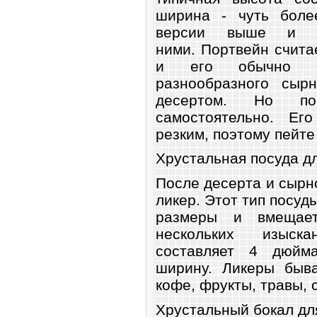
ширина - чуть боле
версии выше и 
ними. Портвейн счита
и его обычно п
разнообразного сыр
десертом. Но п
самостоятельно. Ег
резким, поэтому пейте
Хрустальная посуда д
После десерта и сырн
ликер. Этот тип посуд
размеры и вмещает
нескольких изыск
составляет 4 дюй
ширину. Ликеры быва
кофе, фрукты, травы, 
Хрустальный бокал дл