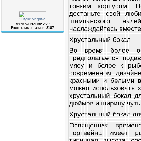
тонким корпусом. П
достаньте свой люб
шампанского, нал
Всего рингтонов:
2553
наслаждайтесь вместе 
Всего комментариев:
3187
Хрустальный бокал
Во время более о
предполагается пода
мясу и белое к рыб
современном дизайне
красными и белыми в
можно использовать 
хрустальный бокал д
дюймов и ширину чуть
Хрустальный бокал дл
Освященная времен
портвейна имеет р
типичная высота со