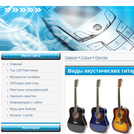
Суббота, 08.08.2026, 22:43
Меню сайта
Главная
»
Статьи
»
Покупки
Главная
Виды акустических гита
Top 100 Рингтонов
Музыка на телефон
ХИТовые рингтоны
Рингтоны пользователей
Заказать рингтон
Информация о сайте
Игры для Android
Каталог статей
Категории