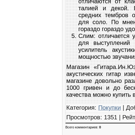
отличаются от кла
талией и декой. 
средних тембров о
для соло. По мне
гораздо гораздо уд
Слим: отличается у
для выступлений 
усилитель акусти
мощностью звучани
Магазин «Гитара.Ин.Ю
акустических гитар из
магазине довольно раз
1000 гривен и до беск
качества можно купить 
Категория
:
Покупки
|
До
Просмотров
:
1351
|
Рейт
Всего комментариев
:
0