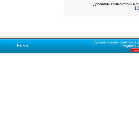
Добавлять комментарии могу
[
Р
Лучшие новинки рингтонов д
Разное
Ringtones.