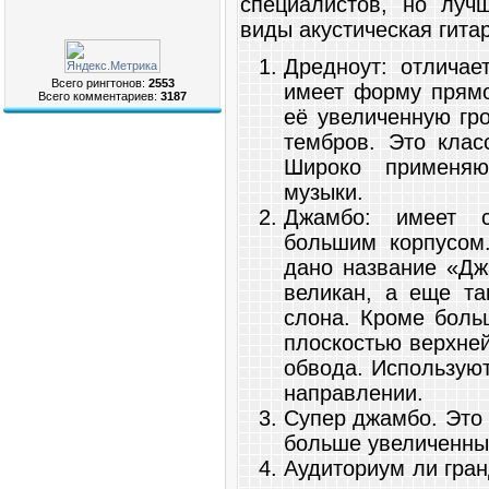
специалистов, но луч
виды акустическая гитар
Дредноут: отличае
Всего рингтонов:
2553
имеет форму прямо
Всего комментариев:
3187
её увеличенную гро
тембров. Это клас
Широко применяю
музыки.
Джамбо: имеет с
большим корпусом
дано название «Дж
великан, а еще та
слона. Кроме боль
плоскостью верхней
обвода. Используют
направлении.
Супер джамбо. Это 
больше увеличенны
Аудиториум ли гран