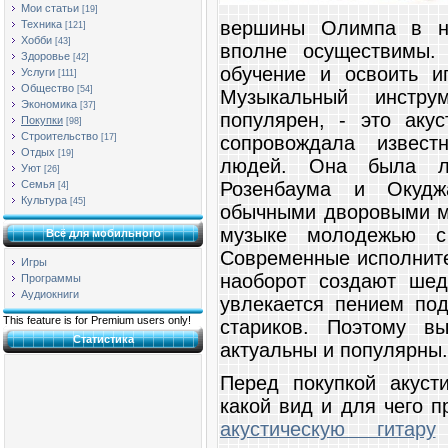
Мои статьи
[19]
вершины Олимпа в на
Техника
[121]
Хобби
[43]
вполне осуществимы.
Здоровье
[42]
обучение и освоить и
Услуги
[111]
Общество
[54]
Музыкальный инстру
Экономика
[37]
популярен, - это акус
Покупки
[98]
Строительство
сопровождала извест
[17]
Отдых
[19]
людей. Она была л
Уют
[26]
Розенбаума и Окудж
Семья
[4]
Культура
[45]
обычными дворовыми м
музыке молодежью с 
Всё для мобильного
Современные исполните
Игры
наоборот создают ше
Программы
Аудиокниги
увлекается пением под
This feature is for Premium users only!
стариков. Поэтому в
Статистика
актуальны и популярны.
Перед покупкой акуст
какой вид и для чего 
акустическую гитару