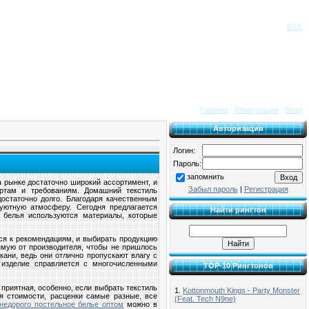
Приветствую Вас
Гость
|
RSS
Главная
|
Регистрация
|
Вход
Авторизация
Логин:
Пароль:
запомнить
а рынке достаточно широкий ассортимент, и
Забыл пароль
|
Регистрация
артам и требованиям. Домашний текстиль
достаточно долго. Благодаря качественным
уютную атмосферу. Сегодня предлагается
Найти рингтон
 белья используются материалы, которые
ся к рекомендациям, и выбирать продукцию
ямую от производителя, чтобы не пришлось
ани, ведь они отлично пропускают влагу с
ь изделие справляется с многочисленными
TOP-10 Рингтонов
 приятная, особенно, если выбрать текстиль
1.
Kottonmouth Kings - Party Monster
тся стоимости, расценки самые разные, все
(Feat. Tech N9ne)
недорого постельное белье оптом
можно в