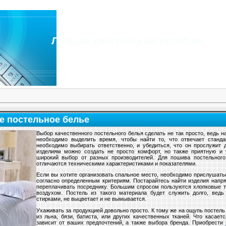
Лучшие рингтоны на телефон
е постельное белье
Выбор качественного постельного белья сделать не так просто, ведь н
необходимо выделить время, чтобы найти то, что отвечает станд
необходимо выбирать ответственно, и убедиться, что он прослужит 
изделиям можно создать не просто комфорт, но также приятную и 
широкий выбор от разных производителей. Для пошива постельного
отличаются техническими характеристиками и показателями.
Если вы хотите организовать спальное место, необходимо прислушать
согласно определенным критериям. Постарайтесь найти изделия напр
переплачивать посреднику. Большим спросом пользуются хлопковые тк
воздухом. Постель из такого материала будет служить долго, вед
стирками, не выцветает и не вымывается.
Ухаживать за продукцией довольно просто. К тому же на ощупь постель
из льна, бязи, батиста, или других качественных тканей. Что касае
зависит от ваших предпочтений, а также выбора бренда. Приобрести