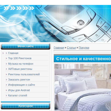
Суббота, 08.08.2026, 18:36
Меню сайта
Главная
»
Статьи
»
Покупки
Главная
Стильное и качественно
Top 100 Рингтонов
Музыка на телефон
ХИТовые рингтоны
Рингтоны пользователей
Заказать рингтон
Информация о сайте
Игры для Android
Каталог статей
Категории