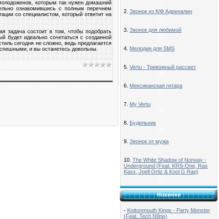
 молодоженов, которым так нужен домашний
тельно ознакомившись с полным перечнем
2.
Звонок из К/Ф Адреналин
тации со специалистом, который ответит на
3.
Звонок для любимой
я задача состоит в том, чтобы подобрать
ый будет идеально сочетаться с созданной
тиль сегодня не сложно, ведь предлагается
4.
Мелодия для SMS
 успешными, и вы останетесь довольны.
5.
Vertu - Тревожный рассвет
6.
Мексиканская гитара
7.
My Vertu
8.
Будильник
9.
Звонок от мужа
10.
The White Shadow of Norway -
Underground (Feat. KRS-One, Ras
Kass, Joell Ortiz & Kool G Rap)
Новинки
-
Kottonmouth Kings - Party Monster
(Feat. Tech N9ne)