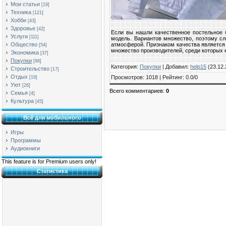
Мои статьи
[19]
Техника
[121]
Хобби
[43]
Здоровье
[42]
Если вы нашли качественное постельное 
Услуги
[111]
модель. Вариантов множество, поэтому сл
атмосферой. Признаком качества является 
Общество
[54]
множество производителей, среди которых е
Экономика
[37]
Покупки
[98]
Категория
:
Покупки
|
Добавил
:
help15
(23.12.
Строительство
[17]
Отдых
Просмотров
:
1018
|
Рейтинг
:
0.0
/
0
[19]
Уют
[26]
Всего комментариев
:
0
Семья
[4]
Культура
[45]
Всё для мобильного
Игры
Программы
Аудиокниги
This feature is for Premium users only!
Статистика