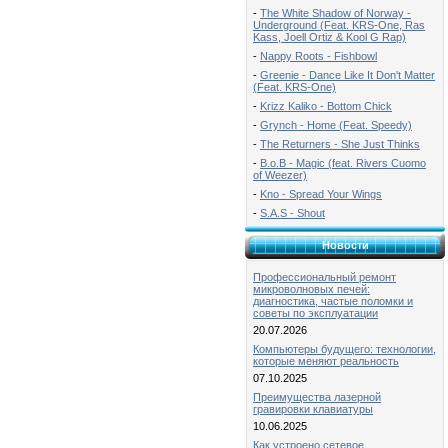
-
The White Shadow of Norway -
Underground (Feat. KRS-One, Ras
Kass, Joell Ortiz & Kool G Rap)
-
Nappy Roots - Fishbowl
-
Greenie - Dance Like It Don't Matter
(Feat. KRS-One)
-
Krizz Kaliko - Bottom Chick
-
Grynch - Home (Feat. Speedy)
-
The Returners - She Just Thinks
-
B.o.B - Magic (feat. Rivers Cuomo
of Weezer)
-
Kno - Spread Your Wings
-
S.A.S - Shout
Новости
Профессиональный ремонт
микроволновых печей:
диагностика, частые поломки и
советы по эксплуатации
20.07.2026
Компьютеры будущего: технологии,
которые меняют реальность
07.10.2025
Преимущества лазерной
гравировки клавиатуры
10.06.2025
Как устроено сетевое