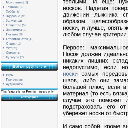
теплыми. И еще: нуж
Мои статьи
[19]
носков. Надетая пове
Техника
[121]
Хобби
[43]
движении лыжника сп
Здоровье
[42]
образом, целесообра
Услуги
[111]
Общество
[54]
носки, и лучше, опять 
Экономика
[37]
любом случае критерии
Покупки
[98]
Строительство
[17]
Отдых
[19]
Первое: максимально
Уют
[26]
Носок должен идеально
Семья
[4]
Культура
[45]
никаких лишних скла
недопустимо, если н
Всё для мобильного
носки
самых передовы
Игры
швов, либо они замас
Программы
Аудиокниги
большой плюс, если в 
This feature is for Premium users only!
материал (то есть вязк
Статистика
случае это поможет 
подстраховать его о
убережет носки от быст
И само собой, кроме в