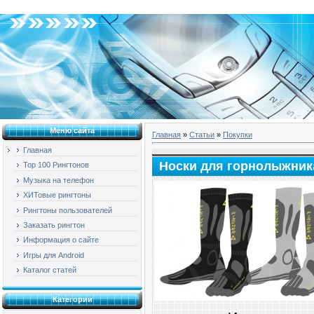
Суббота, 08.08.2026, 06:49
Меню сайта
Главная
»
Статьи
»
Покупки
Главная
Носки для горнолыжник
Top 100 Рингтонов
Музыка на телефон
ХИТовые рингтоны
Рингтоны пользователей
Заказать рингтон
Информация о сайте
Игры для Android
Каталог статей
Категории