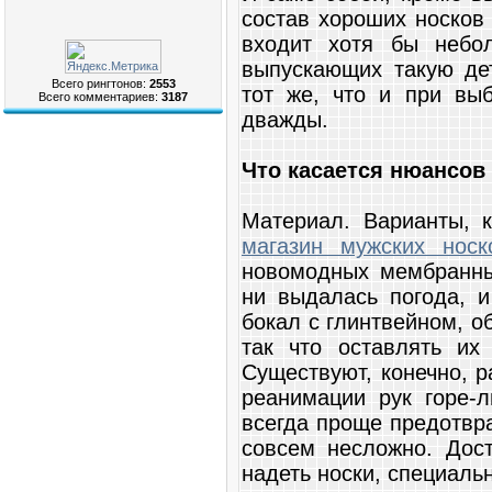
состав хороших носков
входит хотя бы небо
выпускающих такую дет
Всего рингтонов:
2553
тот же, что и при выб
Всего комментариев:
3187
дважды.
Что касается нюансов
Материал. Варианты, 
магазин мужских носк
новомодных мембранны
ни выдалась погода, 
бокал с глинт­вейном, 
так что оставлять их
Существуют, конечно, 
реанимации рук горе-л
всегда проще предотвра
совсем несложно. Дост
надеть носки, специаль