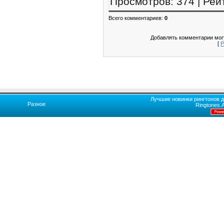
Просмотров
:
374
|
Рей
Всего комментариев
:
0
Добавлять комментарии могу
[
Р
Лучшие новинки рингтонов д
Разное
Ringtones.