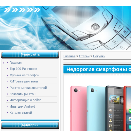
Суббота, 08.08.2026, 21:58
Меню сайта
Главная
»
Статьи
»
Покупки
Главная
Недорогие смартфоны о
Top 100 Рингтонов
Музыка на телефон
ХИТовые рингтоны
Рингтоны пользователей
Заказать рингтон
Информация о сайте
Игры для Android
Каталог статей
Категории