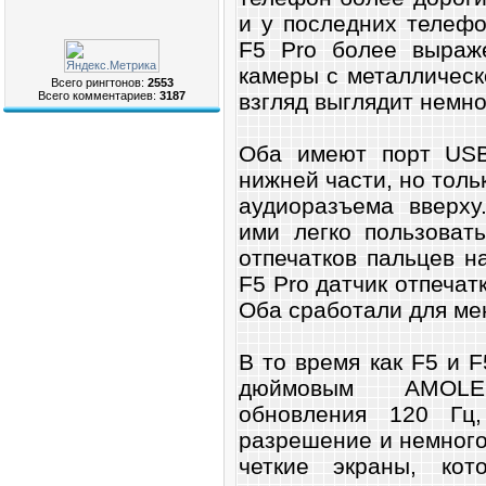
и у последних телефо
F5 Pro более выраж
камеры с металлическ
Всего рингтонов:
2553
взгляд выглядит немн
Всего комментариев:
3187
Оба имеют порт USB
нижней части, но толь
аудиоразъема вверху
ими легко пользоват
отпечатков пальцев на
F5 Pro датчик отпечат
Оба сработали для ме
В то время как F5 и F
дюймовым AMOLE
обновления 120 Гц
разрешение и немного
четкие экраны, ко