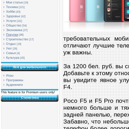
Мои статьи
[19]
Техника
[121]
Хобби
[43]
Здоровье
[42]
Услуги
[111]
Общество
[54]
Экономика
[37]
Покупки
[98]
требовательных моби
Строительство
[17]
отличают лучшие теле
Отдых
[19]
Уют
[26]
уж важны.
Семья
[4]
Культура
[45]
За 1200 бел. руб. вы
Всё для мобильного
Добавьте к этому отно
Игры
вы увидите явное ул
Программы
Аудиокниги
F4.
This feature is for Premium users only!
Статистика
Poco F5 и F5 Pro почт
немного больше и тяж
задней панелью, пере
Забавно, что небольш
телефон более дорогим