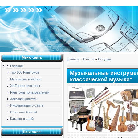
Воскресенье, 09.08.2026, 15:24
Меню сайта
Главная
»
Статьи
»
Покупки
Главная
Музыкальные инструмен
Top 100 Рингтонов
классической музыки"
Музыка на телефон
ХИТовые рингтоны
Рингтоны пользователей
Заказать рингтон
Информация о сайте
Игры для Android
Каталог статей
Категории