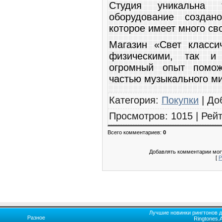
Студия уникальна 
оборудование создан
которое имеет много св
Магазин «Свет класси
физическими, так и
огромный опыт помож
частью музыкального ми
Категория
:
Покупки
|
До
Просмотров
:
1015
|
Рейт
Всего комментариев
:
0
Добавлять комментарии могу
[
Р
Лучшие новинки рингтонов д
Разное
Ringtones.