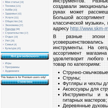
инструментов. Разн
Мои статьи
[19]
создавали эмоциональ
Техника
[121]
Хобби
[43]
руках может рассмеш
Здоровье
[42]
Большой ассортимент 
Услуги
[111]
Общество
классической музыки»,
[54]
Экономика
[37]
адресу
http://www.skm-m
Покупки
[98]
Строительство
[17]
В разные эпохи 
Отдых
[19]
Уют
усовершенствовали
[26]
Семья
[4]
инструменты. На сег
Культура
[45]
ассортимент магазин
Всё для мобильного
удовлетворит любого 
товар по категориям:
Игры
Программы
Аудиокниги
Струнно-смычковые
Струны;
This feature is for Premium users only!
Статистика
Футляры и чехлы дл
Аксессуары для стр
Инструменты и м
гитарных мастеров;
Деревянные духовы