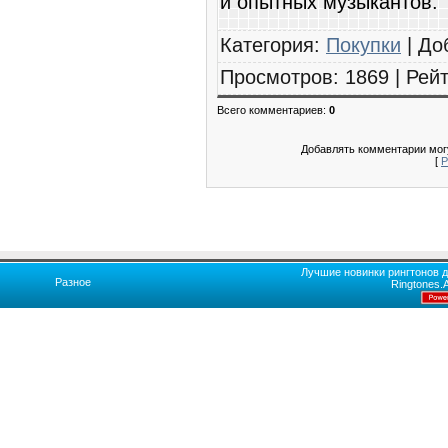
и опытных музыкантов.
Категория
:
Покупки
|
До
Просмотров
:
1869
|
Рейт
Всего комментариев
:
0
Добавлять комментарии могу
[
Р
Лучшие новинки рингтонов д
Разное
Ringtones.