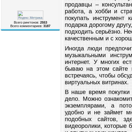
продавцы – консультан
работа, а хобби и стр
покупать инструмент к
Всего рингтонов:
2553
подарка дорогому другу
Всего комментариев:
3187
подходить серьёзно. Н
качественным и с хоро
Иногда люди предпочи
музыкальными инструм
интернет. У многих ес
бываю на этом сайте 
встречаясь, чтобы обсу
виртуальных витринах.
В наше время покупки 
дело. Можно ознакоми
экземплярами, а пот
удобно и не займет м
подобных сайтов, зд
видеоролики, которые 