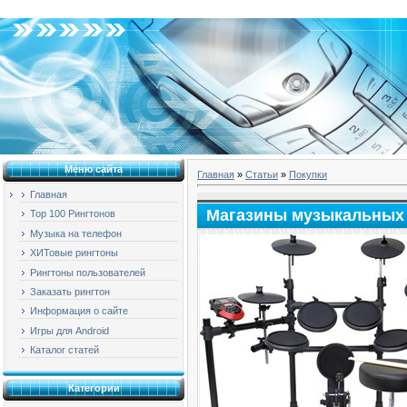
Воскресенье, 09.08.2026, 09:57
Меню сайта
Главная
»
Статьи
»
Покупки
Главная
Магазины музыкальных
Top 100 Рингтонов
Музыка на телефон
ХИТовые рингтоны
Рингтоны пользователей
Заказать рингтон
Информация о сайте
Игры для Android
Каталог статей
Категории