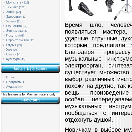
Мои статьи
[19]
Техника
[121]
Хобби
[43]
Здоровье
[42]
Услуги
[111]
Время шло, человеч
Общество
[54]
появляться мастера,
Экономика
[37]
Покупки
[98]
ударные, струнные, дух
Строительство
[17]
которые предлагали
Отдых
[19]
Уют
[26]
Благодаря прогресс
Семья
[4]
музыкальные инструме
Культура
[45]
электроорган, синте
Всё для мобильного
существует множество 
Игры
выбор различных инст
Программы
похожи на другие, так к
Аудиокниги
вещь – произведение 
This feature is for Premium users only!
особая непередавае
Статистика
музыкальных инстру
пообщаться с интере
отдохнуть душой.
Новичкам в выборе муз