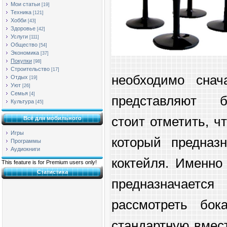
Мои статьи
[19]
Техника
[121]
Хобби
[43]
Здоровье
[42]
Услуги
[111]
Общество
[54]
Экономика
[37]
Покупки
[98]
Строительство
[17]
необходимо снач
Отдых
[19]
Уют
[26]
Семья
[4]
представляют
Культура
[45]
стоит отметить, ч
Всё для мобильного
Игры
который предназ
Программы
Аудиокниги
коктейля. Именно
This feature is for Premium users only!
Статистика
предназначается
рассмотреть бо
стандартную вмест