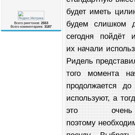
будет иметь цили
будем слишком д
Всего рингтонов:
2553
Всего комментариев:
3187
сегодня пойдёт 
их начали использ
Ридель представи
того момента н
продолжается до
используют, а тог
это очень
поэтому необходи
посуду. Выбрат