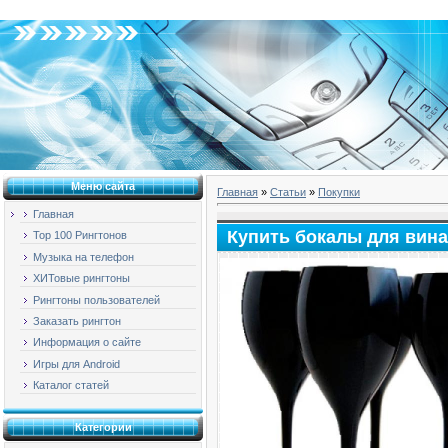
Среда, 05.08.2026, 06:51
Меню сайта
Главная
»
Статьи
»
Покупки
Главная
Купить бокалы для вина
Top 100 Рингтонов
Музыка на телефон
ХИТовые рингтоны
Рингтоны пользователей
Заказать рингтон
Информация о сайте
Игры для Android
Каталог статей
Категории