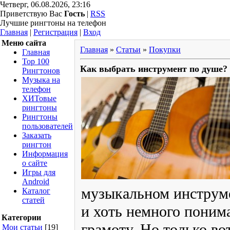
Четверг, 06.08.2026, 23:16
Приветствую Вас
Гость
|
RSS
Лучшие рингтоны на телефон
Главная
|
Регистрация
|
Вход
Меню сайта
Главная
»
Статьи
»
Покупки
Главная
Top 100
Как выбрать инструмент по душе?
Рингтонов
Музыка на
телефон
ХИТовые
рингтоны
Рингтоны
пользователей
Заказать
рингтон
Информация
о сайте
Игры для
Android
музыкальном инструме
Каталог
статей
и хоть немного поним
Категории
грамоту. Но только во
Мои статьи
[19]