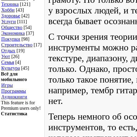
Техника
[121]
у взрослых людей, и т
Хобби
[43]
Здоровье
[42]
всегда бывает осозна
Услуги
[111]
Общество
[54]
Экономика
[37]
С точки зрения теори
Покупки
[98]
Строительство
[17]
инструменты можно ра
Отдых
[19]
текстуре, диапазону, 
Уют
[26]
Семья
[4]
только. Однако, прост
Культура
[45]
Всё для
только такое понятие, 
мобильного
Игры
например, тембр гитар
Программы
Аудиокниги
нет.
This feature is for
Premium users only!
Статистика
Теперь немного об ос
инструментов, то есть,