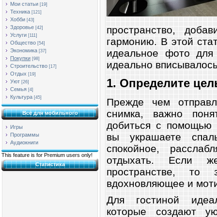
Мои статьи
[19]
Техника
[121]
Хобби
[43]
пространство, добав
Здоровье
[42]
Услуги
[111]
гармонию. В этой ста
Общество
[54]
идеальное фото для
Экономика
[37]
Покупки
[98]
идеально вписывалось
Строительство
[17]
Отдых
[19]
1. Определите це
Уют
[26]
Семья
[4]
Культура
[45]
Прежде чем отправл
снимка, важно поня
Всё для мобильного
добиться с помощью 
Игры
вы украшаете спал
Программы
Аудиокниги
спокойное, расслаб
This feature is for Premium users only!
отдыхать. Если 
Статистика
пространстве, то
вдохновляющее и мот
Для гостиной идеа
которые создают ую