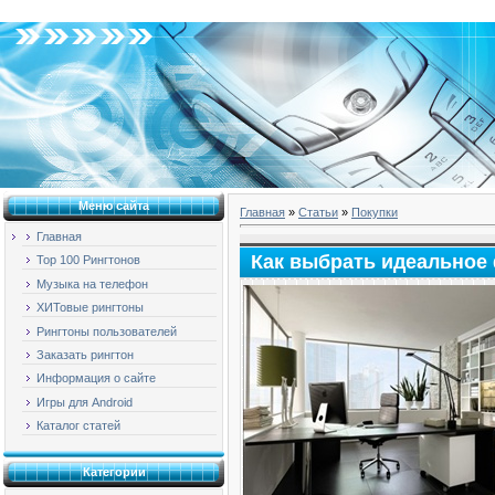
Вторник, 04.08.2026, 09:11
Меню сайта
Главная
»
Статьи
»
Покупки
Главная
Как выбрать идеальное
Top 100 Рингтонов
Музыка на телефон
ХИТовые рингтоны
Рингтоны пользователей
Заказать рингтон
Информация о сайте
Игры для Android
Каталог статей
Категории