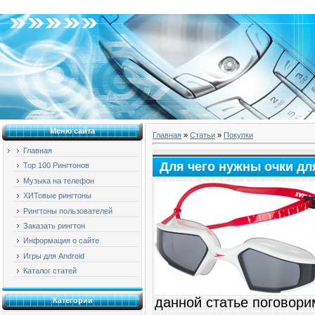
Воскресенье, 09.08.2026, 02:06
Меню сайта
Главная
»
Статьи
»
Покупки
Главная
Для чего нужны очки дл
Top 100 Рингтонов
Музыка на телефон
ХИТовые рингтоны
Рингтоны пользователей
Заказать рингтон
Информация о сайте
Игры для Android
Каталог статей
данной статье поговори
Категории