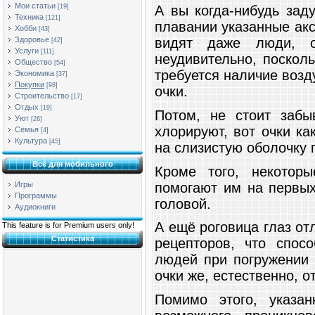
Мои статьи
[19]
А вы когда-нибудь зад
Техника
[121]
плавании указанные акс
Хобби
[43]
Здоровье
видят даже люди, о
[42]
Услуги
[111]
неудивительно, поскол
Общество
[54]
требуется наличие возд
Экономика
[37]
Покупки
[98]
очки.
Строительство
[17]
Отдых
[19]
Потом, не стоит забы
Уют
[26]
хлорируют, вот очки ка
Семья
[4]
Культура
[45]
на слизистую оболочку г
Всё для мобильного
Кроме того, некотор
помогают им на первых
Игры
Программы
головой.
Аудиокниги
А ещё роговица глаз от
This feature is for Premium users only!
Статистика
рецепторов, что спос
людей при погружении 
очки же, естественно, 
Помимо этого, указа