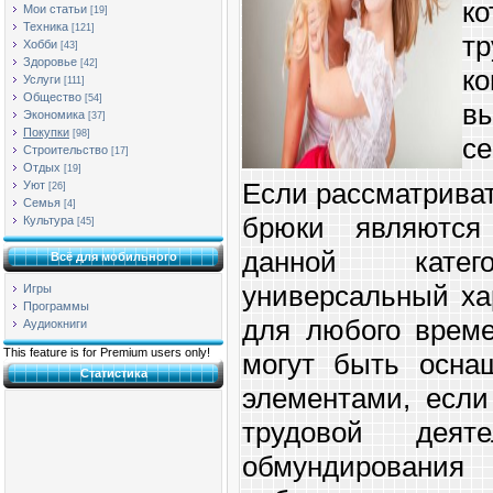
к
Мои статьи
[19]
Техника
[121]
т
Хобби
[43]
Здоровье
[42]
к
Услуги
[111]
Общество
[54]
в
Экономика
[37]
Покупки
[98]
се
Строительство
[17]
Отдых
[19]
Если рассматриват
Уют
[26]
Семья
[4]
брюки являются
Культура
[45]
данной кате
Всё для мобильного
универсальный ха
Игры
Программы
для любого време
Аудиокниги
This feature is for Premium users only!
могут быть осна
Статистика
элементами, если
трудовой деят
обмундировани