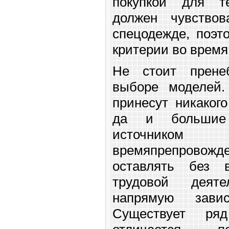
покупкой для т
должен чувство
спецодежде, поэт
критерии во время
Не стоит прене
выборе моделей.
принесут никаког
да и большие
источник
времяпрепрово
оставлять без 
трудовой деяте
напрямую зави
Существует ря