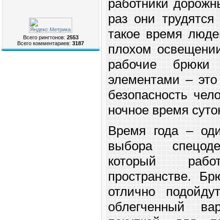
работники дорожн
раз они трудятся
такое время люде
Всего рингтонов:
2553
Всего комментариев:
3187
плохом освещении
рабочие брюки
элементами – это
безопасность чело
ночное время суто
Время года – оди
выбора спецод
который раб
пространстве. Бр
отлично подойду
облегченный ва