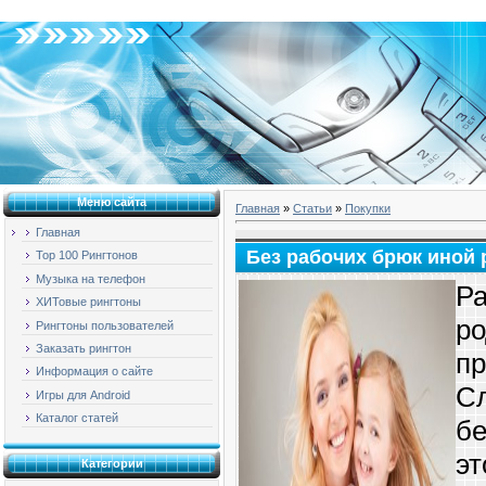
Воскресенье, 09.08.2026, 04:13
Меню сайта
Главная
»
Статьи
»
Покупки
Главная
Без рабочих брюк иной р
Top 100 Рингтонов
Музыка на телефон
Р
ХИТовые рингтоны
р
Рингтоны пользователей
Заказать рингтон
п
Информация о сайте
С
Игры для Android
Каталог статей
б
э
Категории