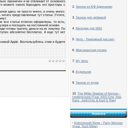
льно лаконичен и не отвлекает от основного
то можете смело бороздить его просторы с
2.
Звонок из К/Ф Адреналин
лов здесь не просто много, а очень много.
 читать представленные тут статьи. Учтите,
3.
Звонок для любимой
инут.
м все статьи отлично оформлены, то есть,
узера и посещать на постоянной основе.
4.
Мелодия для SMS
ди готовы тратить деньги на их покупку. По
тупен абсолютно бесплатно. А еще тут нет
5.
Vertu - Тревожный рассвет
хникой Apple. Воспользуйтесь этим и будете
6.
Мексиканская гитара
7.
My Vertu
8.
Будильник
9.
Звонок от мужа
10.
The White Shadow of Norway -
Underground (Feat. KRS-One, Ras
Kass, Joell Ortiz & Kool G Rap)
Новинки
-
Kottonmouth Kings - Party Monster
(Feat. Tech N9ne)