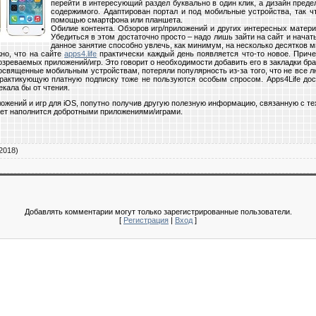
перейти в интересующий раздел буквально в один клик, а дизайн преде
содержимого. Адаптирован портал и под мобильные устройства, так ч
помощью смартфона или планшета.
Обилие контента. Обзоров игр/приложений и других интересных материа
Убедиться в этом достаточно просто – надо лишь зайти на сайт и начать
данное занятие способно увлечь, как минимум, на несколько десятков м
но, что на сайте
apps4.life
практически каждый день появляется что-то новое. Приче
зреваемых приложений/игр. Это говорит о необходимости добавить его в закладки бра
освященные мобильным устройствам, потеряли популярность из-за того, что не все лю
рактикующую платную подписку тоже не пользуются особым спросом. Apps4Life дос
кала бы от чтения.
ложений и игр для iOS, попутно получив другую полезную информацию, связанную с те
жет наполнится добротными приложениями/играми.
2018)
Добавлять комментарии могут только зарегистрированные пользователи.
[
Регистрация
|
Вход
]