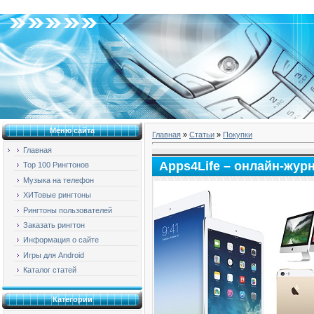
Пятница, 07.08.2026, 23:42
Меню сайта
Главная
»
Статьи
»
Покупки
Главная
Apps4Life – онлайн-жур
Top 100 Рингтонов
Музыка на телефон
ХИТовые рингтоны
Рингтоны пользователей
Заказать рингтон
Информация о сайте
Игры для Android
Каталог статей
Категории