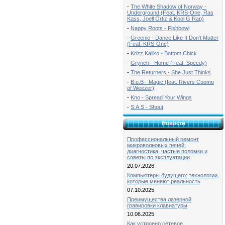
-
The White Shadow of Norway -
Underground (Feat. KRS-One, Ras
Kass, Joell Ortiz & Kool G Rap)
-
Nappy Roots - Fishbowl
-
Greenie - Dance Like It Don't Matter
(Feat. KRS-One)
-
Krizz Kaliko - Bottom Chick
-
Grynch - Home (Feat. Speedy)
-
The Returners - She Just Thinks
-
B.o.B - Magic (feat. Rivers Cuomo
of Weezer)
-
Kno - Spread Your Wings
-
S.A.S - Shout
Новости
Профессиональный ремонт
микроволновых печей:
диагностика, частые поломки и
советы по эксплуатации
20.07.2026
Компьютеры будущего: технологии,
которые меняют реальность
07.10.2025
Преимущества лазерной
гравировки клавиатуры
10.06.2025
Как устроено сетевое