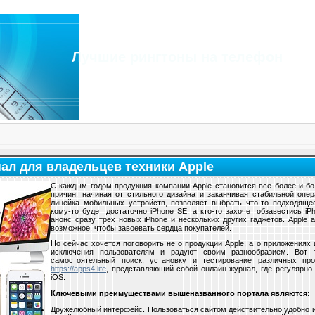
Лучшие рингтоны на телефон
нал для владельцев техники Apple
С каждым годом продукция компании Apple становится все более и бо
причин, начиная от стильного дизайна и заканчивая стабильной опе
линейка мобильных устройств, позволяет выбрать что-то подходящ
кому-то будет достаточно iPhone SE, а кто-то захочет обзавестись i
анонс сразу трех новых iPhone и нескольких других гаджетов. Apple 
возможное, чтобы завоевать сердца покупателей.
Но сейчас хочется поговорить не о продукции Apple, а о приложениях
исключения пользователям и радуют своим разнообразием. Вот 
самостоятельный поиск, установку и тестирование различных про
https://apps4.life
, представляющий собой онлайн-журнал, где регулярно
iOS.
Ключевыми преимуществами вышеназванного портала являются:
Дружелюбный интерфейс. Пользоваться сайтом действительно удобно и 