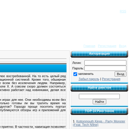
Приветствую Вас
Гость
|
RSS
Главная
|
Регистрация
|
Вход
Авторизация
Логин:
Пароль:
запомнить
лее востребованной. На то есть целый ряд
Забыл пароль
|
Регистрация
рационной системой. Кроме того, обширная
ее всем без исключения людям. Например,
Phone X. А совсем скоро должен состояться
Найти рингтон
активно работает над новинками, делая все
 и играх для нее. Они необходимы всем без
только готовы ли вы тратить время на
дуктов? Гораздо проще посетить портал
 публикуются обзоры игр и приложений для
TOP-10 Рингтонов
1.
Kottonmouth Kings - Party Monster
(Feat. Tech N9ne)
приятно. В частности, навигация позволяет