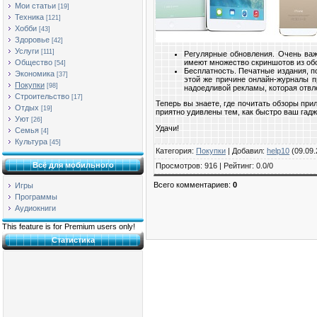
Мои статьи
[19]
Техника
[121]
Хобби
[43]
Здоровье
[42]
Услуги
[111]
Регулярные обновления. Очень важ
имеют множество скриншотов из обо
Общество
[54]
Бесплатность. Печатные издания, п
Экономика
[37]
этой же причине онлайн-журналы п
Покупки
[98]
надоедливой рекламы, которая отвле
Строительство
[17]
Теперь вы знаете, где почитать обзоры при
Отдых
[19]
приятно удивлены тем, как быстро ваш гад
Уют
[26]
Удачи!
Семья
[4]
Культура
[45]
Категория
:
Покупки
|
Добавил
:
help10
(09.09.
Всё для мобильного
Просмотров
:
916
|
Рейтинг
:
0.0
/
0
Всего комментариев
:
0
Игры
Программы
Аудиокниги
This feature is for Premium users only!
Статистика