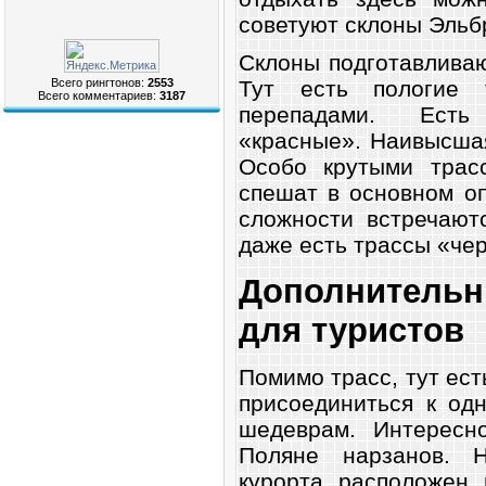
советуют склоны Эльбр
Склоны подготавливаю
Тут есть пологие 
Всего рингтонов:
2553
Всего комментариев:
3187
перепадами. Есть
«красные». Наивысшая
Особо крутыми трас
спешат в основном о
сложности встречают
даже есть трассы «чер
Дополнител
для туристов
Помимо трасс, тут ест
присоединиться к од
шедеврам. Интересно
Поляне нарзанов. Н
курорта расположен 