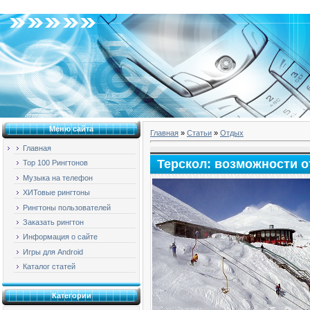
Суббота, 08.08.2026, 19:24
Меню сайта
Главная
»
Статьи
»
Отдых
Главная
Терскол: возможности 
Top 100 Рингтонов
Музыка на телефон
ХИТовые рингтоны
Рингтоны пользователей
Заказать рингтон
Информация о сайте
Игры для Android
Каталог статей
Категории