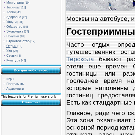
Мои статьи
[19]
Техника
[121]
Хобби
[43]
Москвы на автобусе, и
Здоровье
[42]
Услуги
[111]
Общество
[54]
Гостеприимны
Экономика
[37]
Покупки
[98]
Строительство
[17]
Часто отдых опред
Отдых
[19]
путешественник ост
Уют
[26]
Семья
[4]
Терскола
бывают раз
Культура
[45]
отели еще времен 
Всё для мобильного
гостиницы или раз
Игры
последнее время нач
Программы
которые наполнены 
Аудиокниги
гостиниц предоставл
This feature is for Premium users only!
Есть как стандартные 
Статистика
Главное, ради чего с
Эта зона охватывает 
основной период катан
отдыхать здесь мож