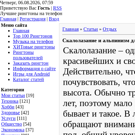
Четверг, 06.08.2026, 07:59
Приветствую Вас
Гость
|
RSS
Лучшие рингтоны на телефон
Главная
|
Регистрация
|
Вход
Меню сайта
Главная
»
Статьи
»
Отдых
Главная
Top 100
Скалолазание и альпинизм для но
Рингтонов
Музыка на
Скалолазание – один и
телефон
ХИТовые
таких красивейших и 
рингтоны
Рингтоны
спорта. Действительно
пользователей
Заказать
прекраснее, чем почув
рингтон
подвластна ну просто
Информация
о сайте
тренировки начинаются
Игры для
Android
поэтому мало можно в
Каталог
статей
новичков, но бывает и
Категории
опытные тренеры обр
Мои статьи
[19]