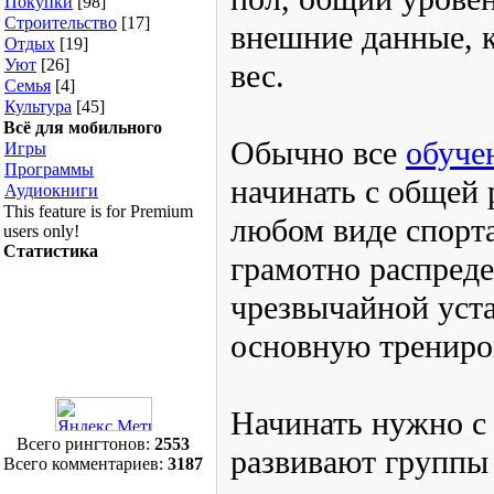
Техника
[121]
абсолютно на все аспе
Хобби
[43]
Здоровье
[42]
уровень физической по
Услуги
[111]
Общество
[54]
внешние данные, кото
Экономика
[37]
Покупки
[98]
рост или вес.
Строительство
[17]
Отдых
[19]
Уют
[26]
Обычно все
обучение 
Семья
[4]
Культура
[45]
следует начинать с об
Всё для
мобильного
происходит абсолютно
Игры
Программы
Здесь главное не пере
Аудиокниги
This feature is for
распределяя усилия. Ч
Premium users only!
Статистика
чрезвычайной усталос
откладывать основную