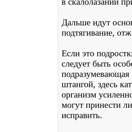
Начинать нужно с упр
прежде всего, развив
Всего рингтонов:
так как основная нагр
2553
Всего
приходится, главным о
комментариев:
3187
Дальше идут основны
упражнения, такие как
отжимание, вис на рук
Если это подростки ст
возраста, ту следует 
Тяжелая атлетика, по