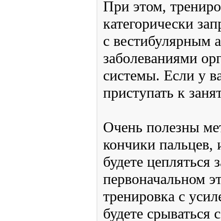
перетаскивание тяжест
здесь категорически з
молодой организм усил
чрезмерные перегрузк
вред, и тогда не все м
При этом, тренировки,
категорически запрещ
проблемы с вестибуля
перепадами давления,
дыхания и сердечно-с
у вас все в норме, вы
к занятиям.