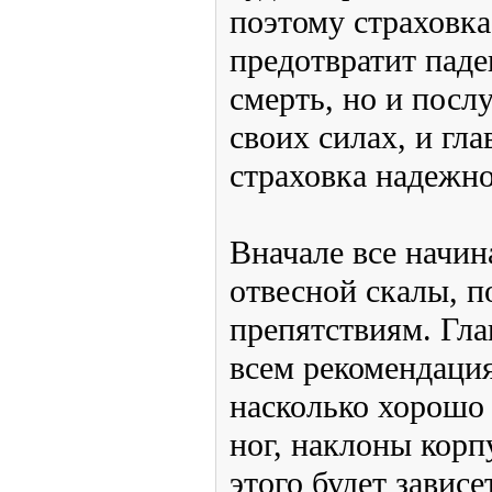
Очень полезны метод
тренировать кончики п
именно пальцами вы б
выступы стены. Внача
этапе, когда вы еще н
тренировка с усиленно
достаточно часто буде
непривычной отвесной
страховка будет как не
только предотвратит п
травмы, а порой и сме
укрепления уверенност