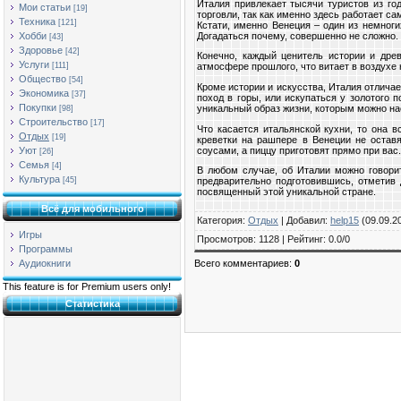
Италия привлекает тысячи туристов из го
Мои статьи
[19]
торговли, так как именно здесь работает с
Техника
[121]
Кстати, именно Венеция – один из немноги
Догадаться почему, совершенно не сложно. 
Хобби
[43]
Здоровье
[42]
Конечно, каждый ценитель истории и дре
Услуги
[111]
атмосфере прошлого, что витает в воздухе 
Общество
[54]
Кроме истории и искусства, Италия отлича
Экономика
[37]
поход в горы, или искупаться у золотого 
Покупки
уникальный образ жизни, которым можно на
[98]
Строительство
[17]
Что касается итальянской кухни, то она 
Отдых
[19]
креветки на рашпере в Венеции не остав
соусами, а пиццу приготовят прямо при ва
Уют
[26]
Семья
[4]
В любом случае, об Италии можно говорит
Культура
[45]
предварительно подготовившись, отметив 
посвященный этой уникальной стране.
Всё для мобильного
Категория
:
Отдых
|
Добавил
:
help15
(09.09.2
Игры
Просмотров
:
1128
|
Рейтинг
:
0.0
/
0
Программы
Всего комментариев
:
0
Аудиокниги
This feature is for Premium users only!
Статистика