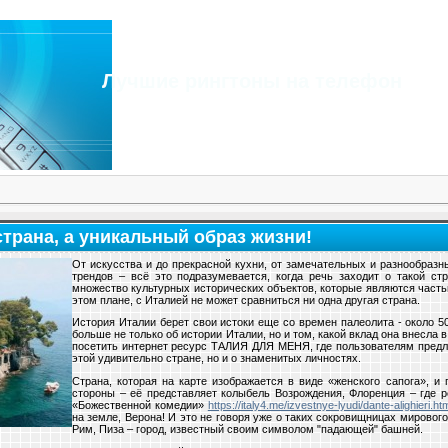
Лучшие рингтоны на телефон
страна, а уникальный образ жизни!
От искусства и до прекрасной кухни, от замечательных и разнообраз
трендов – всё это подразумевается, когда речь заходит о такой ст
множество культурных исторических объектов, которые являются част
этом плане, с Италией не может сравниться ни одна другая страна.
История Италии берет свои истоки еще со времен палеолита - около 50
больше не только об истории Италии, но и том, какой вклад она внесла 
посетить интернет ресурс ТАЛИЯ ДЛЯ МЕНЯ, где пользователям предла
этой удивительно стране, но и о знаменитых личностях.
Страна, которая на карте изображается в виде «женского сапога», и
стороны – её представляет колыбель Возрождения, Флоренция – где р
«Божественной комедии»
https://italy4.me/izvestnye-lyudi/dante-alighieri.ht
на земле, Верона! И это не говоря уже о таких сокровищницах мирового 
Рим, Пиза – город, известный своим символом "падающей" башней.