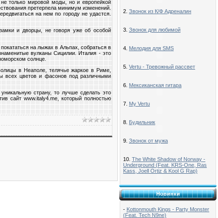
 не только мировой моды, но и европейкой
уществования претерпела минимум изменений.
2.
Звонок из К/Ф Адреналин
ередвигаться на нем по городу не удастся.
3.
Звонок для любимой
замки и дворцы, не говоря уже об особой
покататься на лыжах в Альпах, собраться в
4.
Мелодия для SMS
 знаменитые вулканы Сицилии. Италия - это
номорском солнце.
5.
Vertu - Тревожный рассвет
волицы в Неаполе, телячье жаркое в Риме,
ны всех цветов и фасонов под различными
6.
Мексиканская гитара
 уникальную страну, то лучше сделать это
ив сайт www.italy4.me, который полностью
7.
My Vertu
8.
Будильник
9.
Звонок от мужа
10.
The White Shadow of Norway -
Underground (Feat. KRS-One, Ras
Kass, Joell Ortiz & Kool G Rap)
Новинки
-
Kottonmouth Kings - Party Monster
(Feat. Tech N9ne)