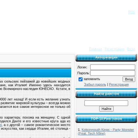
Приветствую Вас
Гость
|
RSS
Главная
|
Регистрация
|
Вход
Авторизация
Логин:
Пароль:
запомнить
ных сельских пейзажей до новейших модных
Забыл пароль
|
Регистрация
ране, как Италия! Именно здесь находится
ью Всемирного наследия ЮНЕСКО. Кстати, в
Найти рингтон
000 лет назад! И если есть желание узнать
в развитие мировой культуры – всегда можно
гается все самое интересное не только об
 по характеру, похожа на женщину. С одной
TOP-10 Рингтонов
одился Данте и его известные круга ада из
ml
, а с другой – самое романтическое место
искусства, как сердце Италии, её столица -
1.
Kottonmouth Kings - Party Monster
(Feat. Tech N9ne)