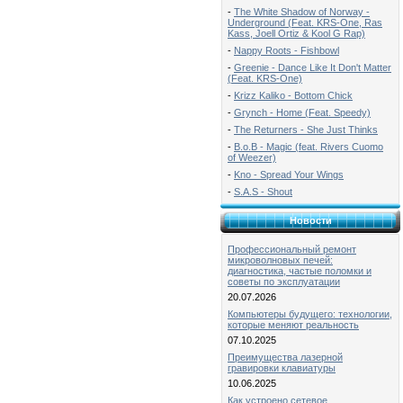
-
The White Shadow of Norway -
Underground (Feat. KRS-One, Ras
Kass, Joell Ortiz & Kool G Rap)
-
Nappy Roots - Fishbowl
-
Greenie - Dance Like It Don't Matter
(Feat. KRS-One)
-
Krizz Kaliko - Bottom Chick
-
Grynch - Home (Feat. Speedy)
-
The Returners - She Just Thinks
-
B.o.B - Magic (feat. Rivers Cuomo
of Weezer)
-
Kno - Spread Your Wings
-
S.A.S - Shout
Новости
Профессиональный ремонт
микроволновых печей:
диагностика, частые поломки и
советы по эксплуатации
20.07.2026
Компьютеры будущего: технологии,
которые меняют реальность
07.10.2025
Преимущества лазерной
гравировки клавиатуры
10.06.2025
Как устроено сетевое