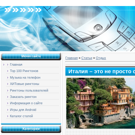
Суббота, 08.08.2026, 18:10
Меню сайта
Главная
»
Статьи
»
Отдых
Главная
Италия – это не просто 
Top 100 Рингтонов
Музыка на телефон
ХИТовые рингтоны
Рингтоны пользователей
Заказать рингтон
Информация о сайте
Игры для Android
Каталог статей
Категории