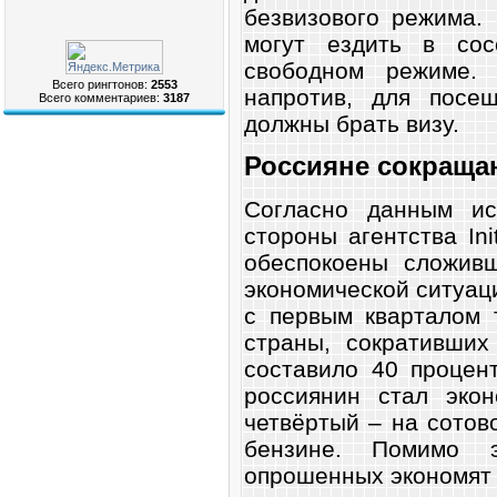
безвизового режима.
могут ездить в со
свободном режиме. 
Всего рингтонов:
2553
напротив, для посещ
Всего комментариев:
3187
должны брать визу.
Россияне сокраща
Согласно данным ис
стороны агентства Ini
обеспокоены сложивш
экономической ситуаци
с первым кварталом 
страны, сокративших
составило 40 процен
россиянин стал экон
четвёртый – на сотов
бензине. Помимо 
опрошенных экономят 