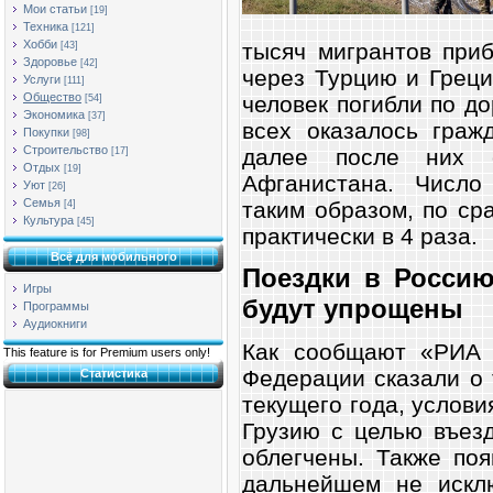
Мои статьи
[19]
Техника
[121]
Хобби
тысяч мигрантов при
[43]
Здоровье
[42]
через Турцию и Греци
Услуги
[111]
Общество
человек погибли по д
[54]
Экономика
[37]
всех оказалось граж
Покупки
[98]
Строительство
далее после них 
[17]
Отдых
[19]
Афганистана. Число
Уют
[26]
Семья
таким образом, по ср
[4]
Культура
[45]
практически в 4 раза.
Всё для мобильного
Поездки в Россию
Игры
будут упрощены
Программы
Аудиокниги
Как сообщают «РИА 
This feature is for Premium users only!
Федерации сказали о 
Статистика
текущего года, услови
Грузию с целью въез
облегчены. Также по
дальнейшем не исклю