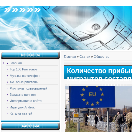
Четверг, 06.08.2026, 20:45
Меню сайта
Главная
»
Статьи
»
Общество
Главная
Количество прибы
Top 100 Рингтонов
Музыка на телефон
мигрантов составл
ХИТовые рингтоны
Рингтоны пользователей
Заказать рингтон
Информация о сайте
Игры для Android
Каталог статей
Категории