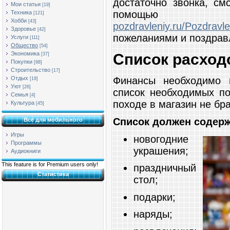
достаточно звонка, см
Мои статьи
[19]
пом
Техника
[121]
Хобби
[43]
pozdravleniy.ru/Pozdra
Здоровье
[42]
пожеланиями и поздрав
Услуги
[111]
Общество
[54]
Экономика
Список расход
[37]
Покупки
[98]
Строительство
[17]
Отдых
Финансы необходимо в
[19]
Уют
[26]
список необходимых по
Семья
[4]
походе в магазин не бр
Культура
[45]
Список должен содер
Всё для мобильного
Игры
новогодние
Программы
украшения;
Аудиокниги
This feature is for Premium users only!
праздничный
Статистика
стол;
подарки;
наряды;