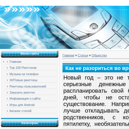
Воскресенье, 09.08.2026, 17:53
Меню сайта
Главная
»
Статьи
»
Общество
Главная
Как не разориться во в
Top 100 Рингтонов
Музыка на телефон
Новый год – это не т
ХИТовые рингтоны
серьезные денежные
Рингтоны пользователей
распланировать свой
Заказать рингтон
дней, чтобы не ост
Информация о сайте
существование. Напр
Игры для Android
лучше откладывать д
Каталог статей
родственников, с к
пятилетку, необязател
Категории