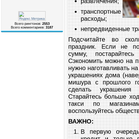
развлечения;
транспортные
расходы;
Всего рингтонов:
2553
Всего комментариев:
3187
непредвиденные тр
Подсчитайте во скол
праздник. Если не п
сумму, постарайтесь
Сэкономить можно на п
нужно наготавливать на
украшениях дома (наве
мишура с прошлого г
сделать украшения 
Старайтесь больше ход
такси по магазин
воспользуйтесь общест
ВАЖНО:
В первую очередь
кредит и только 