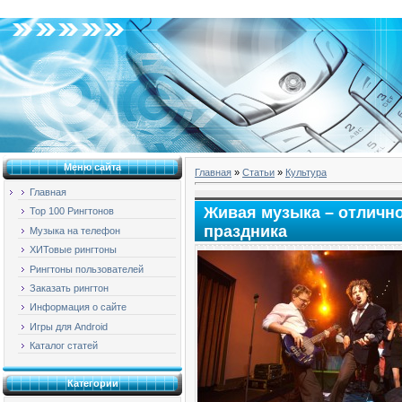
Четверг, 06.08.2026, 13:20
Меню сайта
Главная
»
Статьи
»
Культура
Главная
Живая музыка – отличн
Top 100 Рингтонов
праздника
Музыка на телефон
ХИТовые рингтоны
Рингтоны пользователей
Заказать рингтон
Информация о сайте
Игры для Android
Каталог статей
Категории