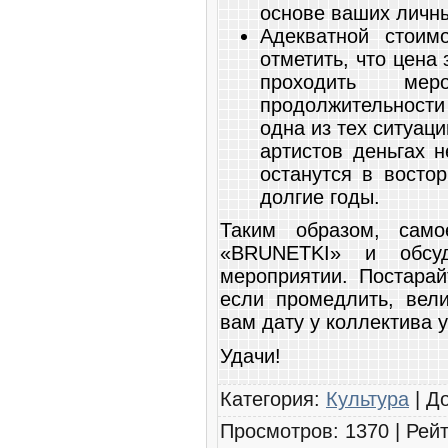
основе ваших личн
Адекватной стоим
отметить, что цена 
проходить ме
продолжительности
одна из тех ситуаци
артистов деньгах н
останутся в восто
долгие годы.
Таким образом, само
«BRUNETKI» и обсу
мероприятии. Постарай
если промедлить, вели
вам дату у коллектива у
Удачи!
Категория
:
Культура
|
Д
Просмотров
:
1370
|
Рейт