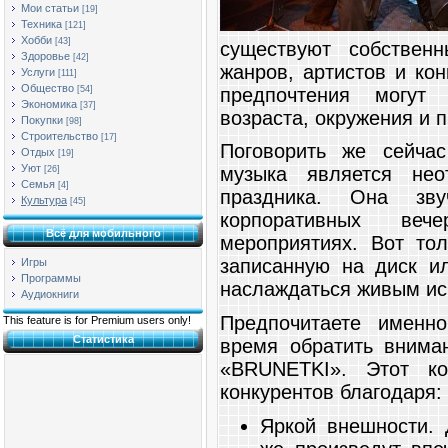
Мои статьи
[19]
Техника
[121]
Хобби
[43]
существуют собственн
Здоровье
[42]
жанров, артистов и ко
Услуги
[111]
Общество
предпочтения могут
[54]
Экономика
[37]
возраста, окружения и 
Покупки
[98]
Строительство
[17]
Поговорить же сейча
Отдых
[19]
Уют
музыка является нео
[26]
Семья
[4]
праздника. Она зву
Культура
[45]
корпоративных ве
Всё для мобильного
мероприятиях. Вот тол
записанную на диск и
Игры
Программы
наслаждаться живым ис
Аудиокниги
Предпочитаете именн
This feature is for Premium users only!
Статистика
время обратить вним
«BRUNETKI». Этот ко
конкурентов благодаря:
Яркой внешности.