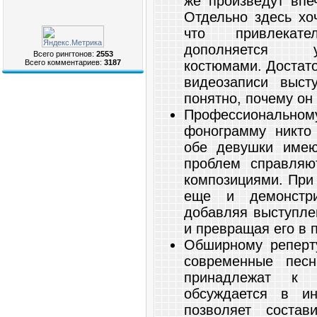
же произведут впе
Отдельно здесь хо
что привлекат
дополняется у
Всего рингтонов:
2553
костюмами. Достато
Всего комментариев:
3187
видеозаписи выст
понятно, почему он
Профессиональному
фонограмму никто 
обе девушки имею
проблем справля
композициями. При 
еще и демонстри
добавляя выступле
и превращая его в 
Обширному реперту
современные песн
принадлежат к к
обсуждается в и
позволяет состав