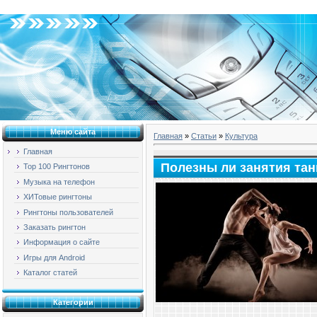
Четверг, 06.08.2026, 07:58
Меню сайта
Главная
»
Статьи
»
Культура
Главная
Полезны ли занятия та
Top 100 Рингтонов
Музыка на телефон
ХИТовые рингтоны
Рингтоны пользователей
Заказать рингтон
Информация о сайте
Игры для Android
Каталог статей
Категории