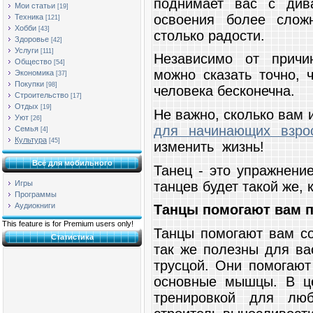
поднимает вас с див
Мои статьи
[19]
освоения более слож
Техника
[121]
Хобби
[43]
столько радости.
Здоровье
[42]
Услуги
[111]
Независимо от причи
Общество
[54]
можно сказать точно, 
Экономика
[37]
Покупки
[98]
человека бесконечна.
Строительство
[17]
Отдых
[19]
Не важно, сколько вам 
Уют
[26]
для начинающих взро
Семья
[4]
Культура
[45]
изменить жизнь!
Всё для мобильного
Танец - это упражнени
танцев будет такой же, 
Игры
Программы
Аудиокниги
Танцы помогают вам п
This feature is for Premium users only!
Танцы помогают вам со
Статистика
так же полезны для ва
трусцой. Они помогают
основные мышцы. В це
тренировкой для люб