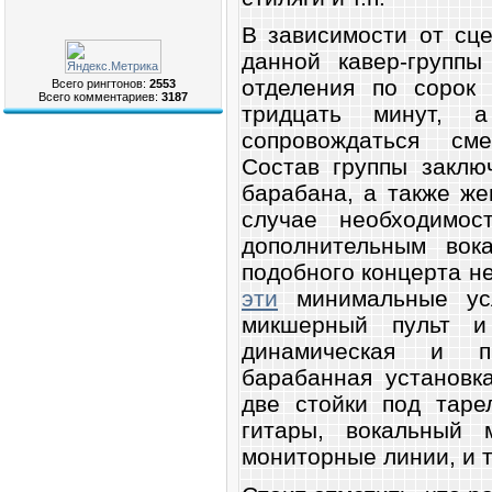
В зависимости от сце
данной кавер-группы
отделения по сорок 
Всего рингтонов:
2553
Всего комментариев:
3187
тридцать минут, 
сопровождаться см
Состав группы заключ
барабана, а также же
случае необходимос
дополнительным вок
подобного концерта н
эти
минимальные усл
микшерный пульт и 
динамическая и пр
барабанная установк
две стойки под таре
гитары, вокальный
мониторные линии, и т