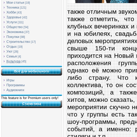
Мои статьи
[19]
Техника
[121]
также отличным звуко
Хобби
[43]
также отметить, что
Здоровье
[42]
Услуги
[111]
клубных вечеринках и 
Общество
[54]
и на юбилеях, свадьб
Экономика
[37]
Покупки
[98]
деловых мероприятиях.
Строительство
[17]
свыше 150-ти кон
Отдых
[19]
Уют
[26]
приходится на Новый г
Семья
[4]
расположения групп
Культура
[45]
однако её можно при
Всё для мобильного
либо страну. Что к
Игры
коллектива, то он со
Программы
Аудиокниги
композиций, а такж
хитов, можно сказать,
This feature is for Premium users only!
Статистика
мероприятии скучно не
что у группы есть т
шоу-программы, пред
событий, а именно: р
стиляги и т.п.