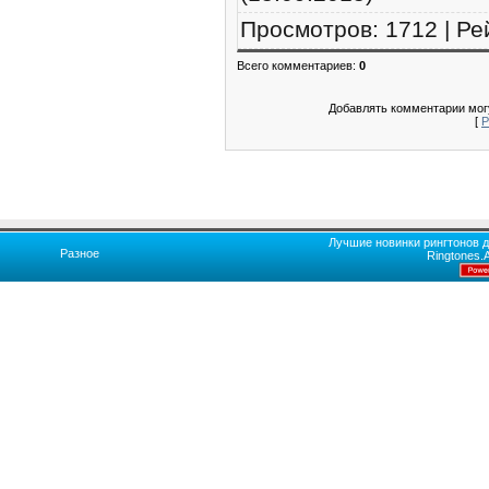
Просмотров
:
1712
|
Ре
Всего комментариев
:
0
Добавлять комментарии могу
[
Р
Лучшие новинки рингтонов д
Разное
Ringtones.