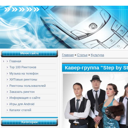
Пятница, 07.08.2026, 19:47
Меню сайта
Главная
»
Статьи
»
Культура
Главная
Кавер-группа "Step by S
Top 100 Рингтонов
Музыка на телефон
ХИТовые рингтоны
Рингтоны пользователей
Заказать рингтон
Информация о сайте
Игры для Android
Каталог статей
Категории