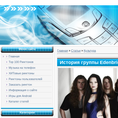
Суббота, 08.08.2026, 18:33
Меню сайта
Главная
»
Статьи
»
Культура
Главная
История группы Edenbri
Top 100 Рингтонов
Музыка на телефон
ХИТовые рингтоны
Рингтоны пользователей
Заказать рингтон
Информация о сайте
Игры для Android
Каталог статей
Категории