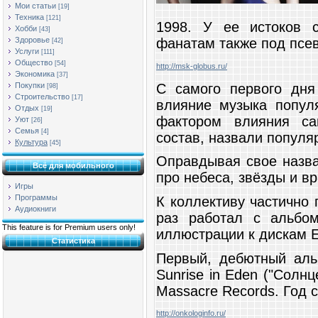
Мои статьи
[19]
Техника
[121]
1998. У ее истоков 
Хобби
[43]
Здоровье
фанатам также под псе
[42]
Услуги
[111]
Общество
[54]
http://msk-globus.ru/
Экономика
[37]
С самого первого дня
Покупки
[98]
Строительство
[17]
влияние музыка попул
Отдых
[19]
фактором влияния са
Уют
[26]
Семья
[4]
состав, назвали популя
Культура
[45]
Оправдывая свое назва
Всё для мобильного
про небеса, звёзды и вр
Игры
Программы
К коллективу частично
Аудиокниги
раз работал с альбом
This feature is for Premium users only!
иллюстрации к дискам E
Статистика
Первый, дебютный аль
Sunrise in Eden ("Солн
Massacre Records. Год 
http://onkologinfo.ru/