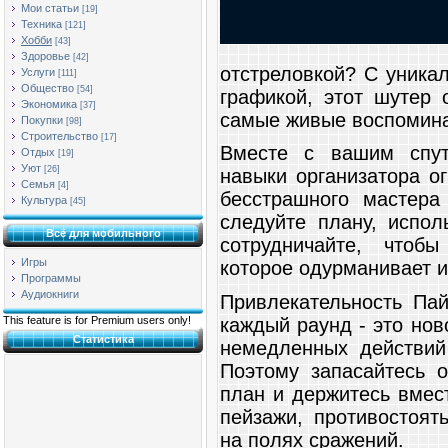
Мои статьи
[19]
Техника
[121]
Хобби
[43]
Здоровье
[42]
отстреловкой? С уника
Услуги
[111]
Общество
[54]
графикой, этот шутер 
Экономика
[37]
самые живые воспомина
Покупки
[98]
Строительство
[17]
Вместе с вашим спут
Отдых
[19]
Уют
[26]
навыки организатора ог
Семья
[4]
бесстрашного мастера
Культура
[45]
следуйте плану, испол
Всё для мобильного
сотрудничайте, чтоб
Игры
которое одурманивает и
Программы
Аудиокниги
Привлекательность Пай
каждый раунд - это нов
This feature is for Premium users only!
Статистика
немедленных действий
Поэтому запасайтесь 
план и держитесь вмес
пейзажи, противостоят
на полях сражений.