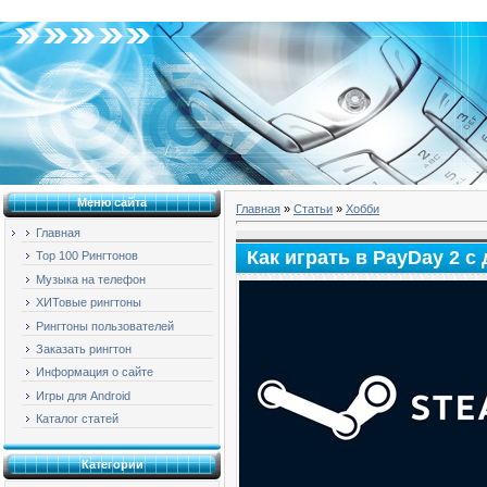
Воскресенье, 09.08.2026, 05:41
Меню сайта
Главная
»
Статьи
»
Хобби
Главная
Как играть в PayDay 2 с
Top 100 Рингтонов
Музыка на телефон
ХИТовые рингтоны
Рингтоны пользователей
Заказать рингтон
Информация о сайте
Игры для Android
Каталог статей
Категории