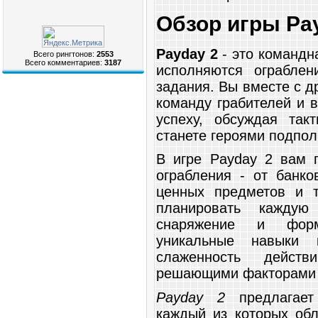
Обзор игры Pa
Payday 2
- это командна
Всего рингтонов:
2553
Всего комментариев:
3187
исполняются ограбле
задания. Вы вместе с д
команду грабителей и 
успеху, обсуждая такт
станете героями подпол
В игре Payday 2 вам 
ограбления - от банко
ценных предметов и т
планировать каждую
снаряжение и форм
уникальные навыки 
слаженность дейст
решающими факторами в
Payday 2
предлагает
каждый из которых об