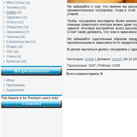
Мои статьи
[19]
Не забывайте о том, что именно вы рисуе
Техника
[121]
орнаментальную татуировку, тогда в этом
Хобби
[43]
узоров.
Здоровье
[42]
Чтобы татуировка выглядела более реалис
Услуги
[111]
помощи грамотного контура можно даже под
Общество
[54]
зависит итоговое восприятие всего рисун
Стоит также добавить, что тени в зависимо
Экономика
[37]
Покупки
[98]
Не забывайте тщательным образом проду
Строительство
[17]
произвольными в зависимости от предпочте
Отдых
[19]
В целом научиться делать татуировки с одн
Уют
[26]
Семья
[4]
Категория
:
Хобби
|
Добавил
:
help15
(26.12.20
Культура
[45]
Просмотров
:
1547
|
Рейтинг
:
0.0
/
0
Всё для мобильного
Всего комментариев
:
0
Игры
Программы
Аудиокниги
This feature is for Premium users only!
Статистика