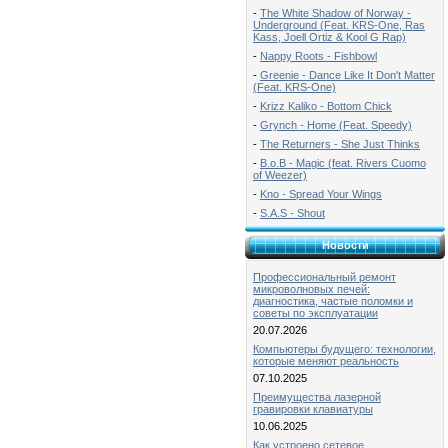
-
The White Shadow of Norway -
Underground (Feat. KRS-One, Ras
Kass, Joell Ortiz & Kool G Rap)
-
Nappy Roots - Fishbowl
-
Greenie - Dance Like It Don't Matter
(Feat. KRS-One)
-
Krizz Kaliko - Bottom Chick
-
Grynch - Home (Feat. Speedy)
-
The Returners - She Just Thinks
-
B.o.B - Magic (feat. Rivers Cuomo
of Weezer)
-
Kno - Spread Your Wings
-
S.A.S - Shout
Новости
Профессиональный ремонт
микроволновых печей:
диагностика, частые поломки и
советы по эксплуатации
20.07.2026
Компьютеры будущего: технологии,
которые меняют реальность
07.10.2025
Преимущества лазерной
гравировки клавиатуры
10.06.2025
Как устроено сетевое