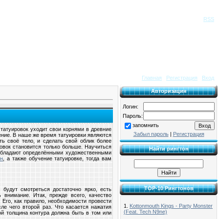
Приветствую Вас
Гость
|
RSS
Главная
|
Регистрация
|
Вход
Авторизация
Логин:
Пароль:
запомнить
 татуировок уходит свои корнями в древние
Забыл пароль
|
Регистрация
ение. В наше же время татуировки являются
ь своё тело, и сделать свой облик более
овок становится только больше. Научиться
Найти рингтон
 обладают определёнными художественными
он
, а также обучение татуировке, тогда вам
TOP-10 Рингтонов
 будут смотреться достаточно ярко, есть
 внимание. Итак, прежде всего, качество
. Его, как правило, необходимости провести
1.
Kottonmouth Kings - Party Monster
ле чего второй раз. Что касается нажатия
(Feat. Tech N9ne)
кой толщина контура должна быть в том или