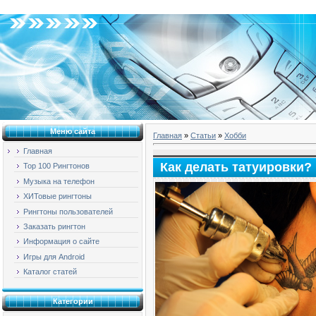
Пятница, 07.08.2026, 19:31
Меню сайта
Главная
»
Статьи
»
Хобби
Главная
Как делать татуировки?
Top 100 Рингтонов
Музыка на телефон
ХИТовые рингтоны
Рингтоны пользователей
Заказать рингтон
Информация о сайте
Игры для Android
Каталог статей
Категории