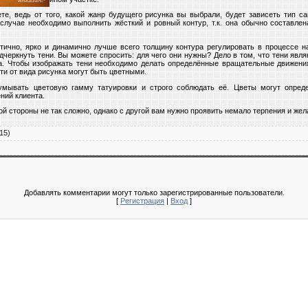
те, ведь от того, какой жанр будущего рисунка вы выбрали, будет зависеть тип с
 случае необходимо выполнить жёсткий и ровный контур, т.к. она обычно составле
тично, ярко и динамично лучше всего толщину контура регулировать в процессе на
черкнуть тени. Вы можете спросить: для чего они нужны? Дело в том, что тени явл
ка. Чтобы изображать тени необходимо делать определённые вращательные движени
сти от вида рисунка могут быть цветными.
мывать цветовую гамму татуировки и строго соблюдать её. Цветы могут опреде
ний клиента.
ой стороны не так сложно, однако с другой вам нужно проявить немало терпения и жел
15)
Добавлять комментарии могут только зарегистрированные пользователи.
[
Регистрация
|
Вход
]