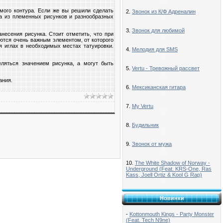
амого контура. Если же вы решили сделать
2.
Звонок из К/Ф Адреналин
на из племенных рисунков и разнообразных
3.
Звонок для любимой
несения рисунка. Стоит отметить, что при
яются очень важным элементом, от которого
я иглах в необходимых местах татуировки.
4.
Мелодия для SMS
ляться значением рисунка, а могут быть
5.
Vertu - Тревожный рассвет
ания.
6.
Мексиканская гитара
7.
My Vertu
8.
Будильник
9.
Звонок от мужа
10.
The White Shadow of Norway -
Underground (Feat. KRS-One, Ras
Kass, Joell Ortiz & Kool G Rap)
Новинки
-
Kottonmouth Kings - Party Monster
(Feat. Tech N9ne)