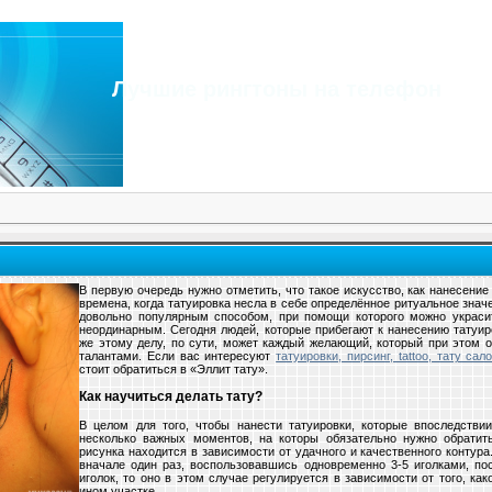
Лучшие рингтоны на телефон
В первую очередь нужно отметить, что такое искусство, как нанесение
времена, когда татуировка несла в себе определённое ритуальное знач
довольно популярным способом, при помощи которого можно украсит
неординарным. Сегодня людей, которые прибегают к нанесению татуир
же этому делу, по сути, может каждый желающий, который при этом
талантами. Если вас интересуют
татуировки, пирсинг, tattoo, тату сал
стоит обратиться в «Эллит тату».
Как научиться делать тату?
В целом для того, чтобы нанести татуировки, которые впоследствии
несколько важных моментов, на которы обязательно нужно обратить
рисунка находится в зависимости от удачного и качественного контура
вначале один раз, воспользовавшись одновременно 3-5 иголками, пос
иголок, то оно в этом случае регулируется в зависимости от того, ка
ином участке.